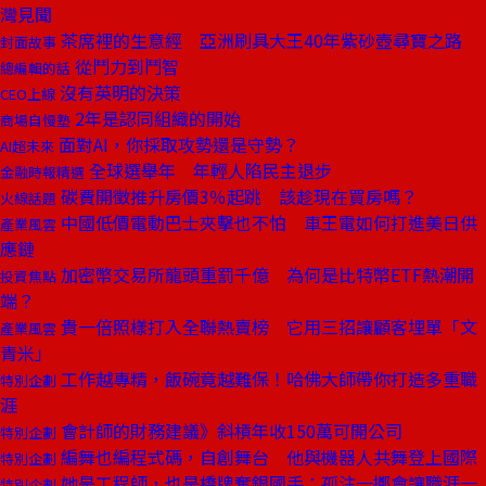
灣見聞
茶席裡的生意經 亞洲刷具大王40年紫砂壺尋寶之路
封面故事
從鬥力到鬥智
總編輯的話
沒有英明的決策
CEO上線
2年是認同組織的開始
商場自慢塾
面對AI，你採取攻勢還是守勢？
AI超未來
全球選舉年 年輕人陷民主退步
金融時報精選
碳費開徵推升房價3％起跳 該趁現在買房嗎？
火線話題
中國低價電動巴士夾擊也不怕 車王電如何打進美日供
產業風雲
應鏈
加密幣交易所龍頭重罰千億 為何是比特幣ETF熱潮開
投資焦點
端？
貴一倍照樣打入全聯熱賣榜 它用三招讓顧客埋單「文
產業風雲
青米」
工作越專精，飯碗竟越難保！哈佛大師帶你打造多重職
特別企劃
涯
會計師的財務建議》斜槓年收150萬可開公司
特別企劃
編舞也編程式碼，自創舞台 他與機器人共舞登上國際
特別企劃
她是工程師，也是橋牌奪銀國手：孤注一擲會讓職涯一
特別企劃