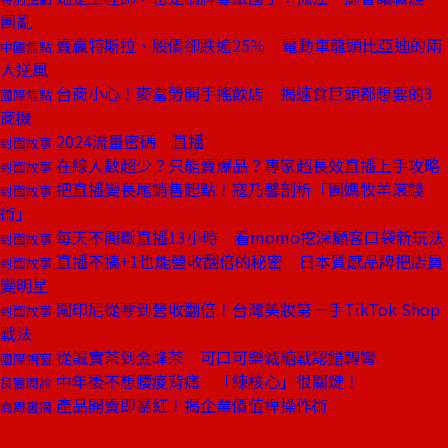
團亂
賣贏特斯拉、股價卻跌逾25％ 電動車龍頭比亞迪的兩
中國焦點
大逆風
台商小心！麥當勞開手搖飲店 揭速食巨頭都想要的3
國際焦點
商機
2024流量密碼 直播
封面故事
在線人數超少？只能賣爆品？專家超長效直播上手攻略
封面故事
把直播變長尾銷售起點！寇乃馨剖析「團媽牧羊滾錢
封面故事
術」
每天不間斷直播13小時 看momo挖深顧客口袋新玩法
封面故事
直播不搞+1也能營收翻倍的秘密 日本質感品牌把店員
封面故事
變明星
闖印尼從零到營收翻倍！台灣美妝第一手TikTok Shop
封面故事
戰法
從誠實茶到金峰茶 可口可樂減糖戰認錯轉彎
國際視窗
中年後不想腰痠背痛 「練核心」很關鍵！
良醫問診
產品開賣即暴紅！揭企業價值桿操作術
商周書摘