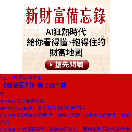
上一期
野心新中東
《商業周刊》第 1887 期
煲仔飯的季節
食刻場景
講一則手錶背後的都會傳說
抽屜裡的時光機
5家精品火鍋開吃 隈研吾空間、3萬元海鮮寶盒、清酒
特別報導
入鍋
人行道藏錢幣、踩狗屎好運兆 英國紙雕家創作30年台
特別報導