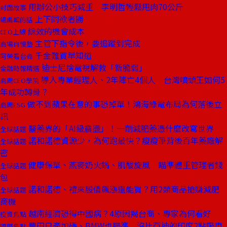
用辦公小技巧減重 李明哲輕鬆甩肉70公斤
封面故事
上下同欲者勝
總編輯的話
綜效的機會成本
CEO上線
主管下指令後，要追蹤到完成
商場自慢塾
千金難買早知道
阿榮看台商
迪士尼捨電視解救「新脆弱」
金融時報精選
導入專業經理人、2年陣亡4個人 台灣噴頭王如何5
商周CEO學院
年成功轉骨？
做不到蘋果在意的事恐掉單！鴻海綠電布局為何落後立
商周ESG
訊
醫藥界的「AI級震盪」！一劑減肥藥憑什麼改寫世界
全球話題
諾和諾德資源少，為何跑最快？瘦瘦筆背後百年藥廠解
全球話題
密
健康保單、燕麥奶火鍋、肌酸旋風 瞄準體重管理者錢
全球話題
包
諾和諾德、禮來股價飆漲還能買？用2類商品搶賺減肥
全球話題
商機
越南經濟恐得中國病？4原因揭台商、專家為何看好
投資焦點
豐田日產加碼、BMW也瞄準 沒比亞迪的印度2點吸車
國際焦點