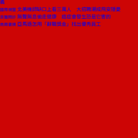
義
北美機師缺口上看三萬人 大招聘潮成飛安隱憂
國際視窗
無聲無息偷走健康 癌症會發生恐是它害的
良醫問診
亞馬遜怎用「辭職獎金」找出優秀員工
商周書摘