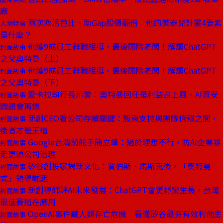
廠
兩次救活芭比、助Gap股價翻倍 他的美泰兒計畫4要素
人物特寫
是什麼？
他獲9成員工辭職相挺，最後開除老闆！解讀ChatGPT
封面故事
之父奧特曼（上）
他獲9成員工辭職相挺，最後開除老闆！解讀ChatGPT
封面故事
之父奧特曼（下）
愛卡拉執行長示警：奧特曼回任是利益占上風，AI資安
封面故事
問題會再爆
新創CEO看公司存續關鍵：股東支持與團隊信賴之間，
封面故事
後者才是王道
Google台灣前舵手簡立峰：過於理想不行，防AI企業暴
封面故事
走更須公司治理
矽谷創投家揭新文化：賈伯斯、馬斯克後，「奧特曼
封面故事
式」領導崛起
新創導師評AI未來發展：ChatGPT會更野蠻生長，台灣
封面故事
最佳賽道在應用
OpenAI事件藏人類存亡危機 看懂矽谷最夯有效利他主
封面故事