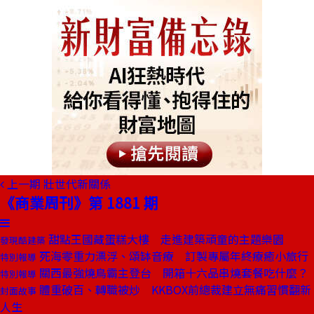
上一期
壯世代新關係
《商業周刊》第 1881 期
甜點王國藏蛋糕大樓 走進建築頑童的主題樂園
發現酷建築
死海零重力漂浮、頌缽音療 訂製專屬年終療癒小旅行
特別報導
關西最強燒鳥霸主登台 開箱十六品串燒套餐吃什麼？
特別報導
體重破百、轉職被炒 KKBOX前總裁建立無痛習慣翻新
封面故事
人生