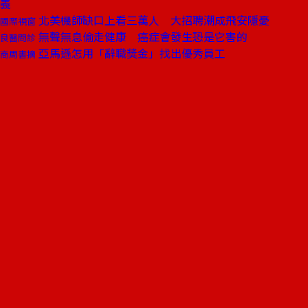
義
北美機師缺口上看三萬人 大招聘潮成飛安隱憂
國際視窗
無聲無息偷走健康 癌症會發生恐是它害的
良醫問診
亞馬遜怎用「辭職獎金」找出優秀員工
商周書摘