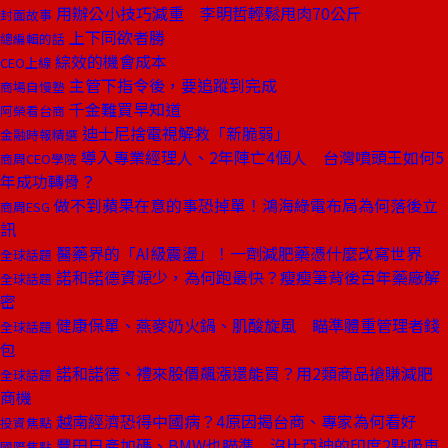
用辦公小技巧減重 李明哲輕鬆甩肉70公斤
封面故事
上下同欲者勝
總編輯的話
綜效的機會成本
CEO上線
主管下指令後，要追蹤到完成
商場自慢塾
千金難買早知道
阿榮看台商
迪士尼捨電視解救「新脆弱」
金融時報精選
導入專業經理人、2年陣亡4個人 台灣噴頭王如何5
商周CEO學院
年成功轉骨？
做不到蘋果在意的事恐掉單！鴻海綠電布局為何落後立
商周ESG
訊
醫藥界的「AI級震盪」！一劑減肥藥憑什麼改寫世界
全球話題
諾和諾德資源少，為何跑最快？瘦瘦筆背後百年藥廠解
全球話題
密
健康保單、燕麥奶火鍋、肌酸旋風 瞄準體重管理者錢
全球話題
包
諾和諾德、禮來股價飆漲還能買？用2類商品搶賺減肥
全球話題
商機
越南經濟恐得中國病？4原因揭台商、專家為何看好
投資焦點
豐田日產加碼、BMW也瞄準 沒比亞迪的印度2點吸車
國際焦點