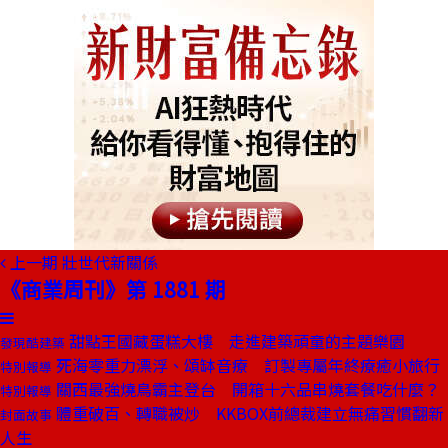
上一期
壯世代新關係
《商業周刊》第 1881 期
甜點王國藏蛋糕大樓 走進建築頑童的主題樂園
發現酷建築
死海零重力漂浮、頌缽音療 訂製專屬年終療癒小旅行
特別報導
關西最強燒鳥霸主登台 開箱十六品串燒套餐吃什麼？
特別報導
體重破百、轉職被炒 KKBOX前總裁建立無痛習慣翻新
封面故事
人生