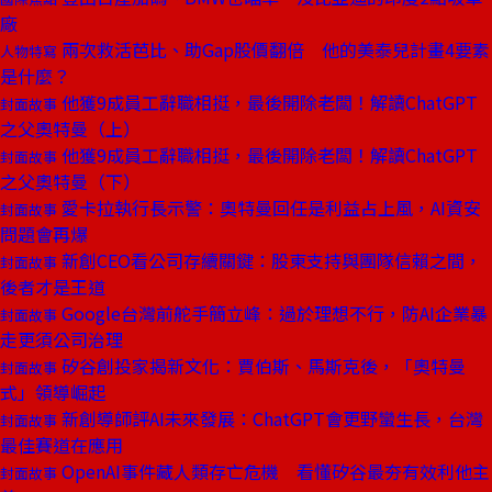
廠
兩次救活芭比、助Gap股價翻倍 他的美泰兒計畫4要素
人物特寫
是什麼？
他獲9成員工辭職相挺，最後開除老闆！解讀ChatGPT
封面故事
之父奧特曼（上）
他獲9成員工辭職相挺，最後開除老闆！解讀ChatGPT
封面故事
之父奧特曼（下）
愛卡拉執行長示警：奧特曼回任是利益占上風，AI資安
封面故事
問題會再爆
新創CEO看公司存續關鍵：股東支持與團隊信賴之間，
封面故事
後者才是王道
Google台灣前舵手簡立峰：過於理想不行，防AI企業暴
封面故事
走更須公司治理
矽谷創投家揭新文化：賈伯斯、馬斯克後，「奧特曼
封面故事
式」領導崛起
新創導師評AI未來發展：ChatGPT會更野蠻生長，台灣
封面故事
最佳賽道在應用
OpenAI事件藏人類存亡危機 看懂矽谷最夯有效利他主
封面故事