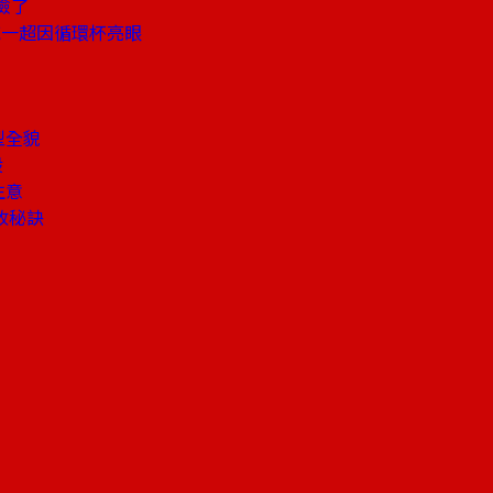
險了
統一超因循環杯亮眼
型全貌
股
生意
收秘訣