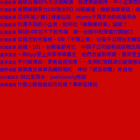
減碳百強48％大汰換解讀 營建業最脫隊、中小企業危
封面故事
商周碳競爭力100強出列》AI股廣達、緯創減碳最猛，
封面故事
花4年減少雙11爆量包裝 momo不再求快的紙箱革命
封面故事
利潤不高的小企業，如何從「做簡單的事」減碳？
封面故事
華碩34年攻不下的市場 被一台碳中和筆電打開破口
封面故事
從電池到充電樁、6年「不務正業」 張安平公開台泥轉
封面故事
高鐵、101、台積電都有它 中鋼子公司變新減碳概念
封面故事
一款App登上共享停車霸主 他們怎搶到帝寶、喜來登
產業風雲
不只做爆品、更衝長尾效應！一支網紅雪糕滾出破億營
產業風雲
蘋果廣告被華為鐵粉唱紅 神秘「感冒歌聲」來自他
國際視窗
辦公室限水 judiciously應變
GO!溜英文
什麼心態營造成功氣場？專家這樣說
商周書摘