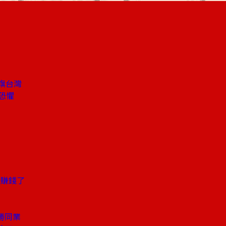
插旗台灣
恐懼
始賺錢了
勝同業