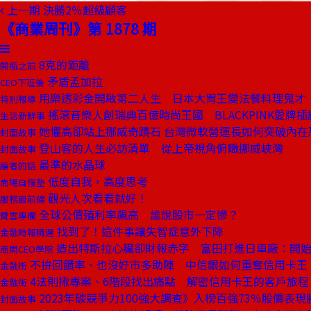
上一期
決勝2％超級顧客
《商業周刊》第 1878 期
8克的距離
開瓶之前
矛盾孟加拉
CEO下班後
用樂透彩金開啟第二人生 日本大胃王變法餐料理鬼才
特別報導
搖滾音樂人創瑞典百億時尚王國 BLACKPINK愛牌
生活新鮮事
她懼高卻站上挪威奇蹟石 台灣微軟營運長如何突破內在
封面故事
登山客的人生必訪清單 從上帝視角俯瞰挪威峽灣
封面故事
最準的水晶球
編者的話
低度自我，高度思考
商場自慢塾
觀光人次看看就好！
服務最前線
全球公債殖利率飆高 誰說股市一定慘？
費雪專欄
找到了！這件事讓失智症意外下降
金融時報精選
造出特斯拉心臟卻財報赤字 富田打進日車廠：開
商周CEO學院
不拚回饋率、也沒好市多助陣 中信銀如何重奪信用卡王
金融街
4法則揪專案、6階段找出痛點 解密信用卡王的客戶旅程
金融街
2023年碳競爭力100強大調查》入榜百強73％股價表現
封面故事