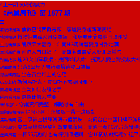
上一期
60秒的威力
《商業周刊》第 1877 期
倫敦巴特西發電廠 廢墟變身超新潮商場
發現酷建築
博物館典藏家具免費坐 和瑪麗蓮夢露躺同張沙發
特別報導
醜蔬果大翻身！斗南NG馬鈴薯變身甘甜地酒
生活新鮮事
南港人有口福了 高雄名流最愛大廚北上掌勺
生活新鮮事
逾20次山區救援、挽回8條人命 捷克人變台灣搜救大
封面故事
只背5公斤？開箱羅培德登山裝備
封面故事
坐在黃金堆上的乞丐
總編輯的話
為何馬斯克、賈伯斯不需要同理心
CEO上線
主動伸出友誼之手
商場自慢塾
選擇比努力重要
阿榮看台商
守護資訊完整 網路才有自由
新物種Biz
捨棄小國！永續版一帶一路啟動
金融時報精選
富士康被查稅讓鴻海市值暴跌 為何台企中國掛牌不減
焦點新聞
夏威夷峰會現場》效能贏蘋果！高通一顆PC晶片背後轉
科技風雲
一杯55元咖啡也有杯測師把關 它16間店就稱霸外送平
產業風雲