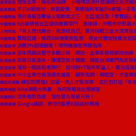
開張五年、聯名40品牌 小咖啡店憑什麼讓迪士尼也點
產業風雲
不只AI股倒地、房貸變貴 美債殖利率破5％衝擊一次看
投資焦點
德日車展直擊最火電動車之王 比亞迪怎靠「學豐田」
中國焦點
9台廠擠進比亞迪供應鏈窄門 連接器、沖壓件吃到最
中國焦點
「有人想找舞台，我想找自己」萬芳挑戰三金大滿貫告
人物特寫
贊助亞運、挨罰306億擺脫監管 看支付寶加速進攻百
中國焦點
決勝2%超級顧客！壞時機搶救業績指南
封面故事
百年西服店堅守多聽少說 總統、企業家戰袍都找他做
封面故事
彩妝只是基本，讀懂空氣才關鍵 揭密台灣豪門指定新
封面故事
僅有一間店的老錶行 如何拍YT黏牢新富人、賣出百萬
封面故事
中小企業也有頂級忠誠客 顧客名師：親密度，才是業
封面故事
轉型的兩難》該留一流人才衝事業 或分割打造「新
轉型的兩難
Nike潮鞋大熱賣 為何財報竟比預期差
國際視窗
從失眠到癌症 慢性發炎竟是元兇！
良醫問診
Google講師 教你5張便利貼說好簡報
商周書摘