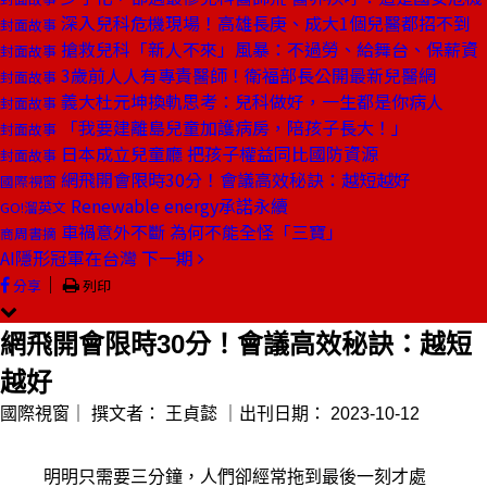
深入兒科危機現場！高雄長庚、成大1個兒醫都招不到
封面故事
搶救兒科「新人不來」風暴：不過勞、給舞台、保薪資
封面故事
3歲前人人有專責醫師！衛福部長公開最新兒醫網
封面故事
義大杜元坤換軌思考：兒科做好，一生都是你病人
封面故事
「我要建離島兒童加護病房，陪孩子長大！」
封面故事
日本成立兒童廳 把孩子權益同比國防資源
封面故事
網飛開會限時30分！會議高效秘訣：越短越好
國際視窗
Renewable energy承諾永續
GO!溜英文
車禍意外不斷 為何不能全怪「三寶」
商周書摘
AI隱形冠軍在台灣
下一期
｜
分享
列印
網飛開會限時30分！會議高效秘訣：越短
越好
國際視窗｜
撰文者：
王貞懿
｜出刊日期：
2023-10-12
明明只需要三分鐘，人們卻經常拖到最後一刻才處