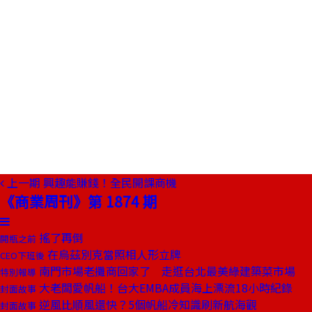
上一期
興趣能賺錢！全民開課商機
《商業周刊》第 1874 期
搖了再倒
開瓶之前
在烏茲別克當照相人形立牌
CEO下班後
南門市場老攤商回家了 走逛台北最美綠建築菜市場
特別報導
大老闆愛帆船！台大EMBA成員海上漂流18小時紀錄
封面故事
逆風比順風還快？5個帆船冷知識刷新航海觀
封面故事