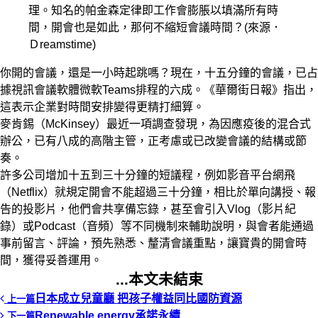
理。知名的帕金森定律即工作會膨脹以填滿所有時
間，開會也是如此，那何不縮短會議時間？(來源．
Ｄreamstime)
你開的會議，還是一小時起跳嗎？現在，十五分鐘的會議，已占
據視訊會議軟體微軟Teams排程的六成。《華爾街日報》指出，
這表示企業對時間安排變得更精打細算。
麥肯錫（McKinsey）最近一項調查發現，為因應疫後的混合式
辦公，已有八成的高階主管，正考慮或已改變會議的結構或節
奏。
許多公司增加十五到三十分鐘的短議程，例如影音平台網飛
（Netflix）就規定開會不能超過三十分鐘，相比於單向講授、報
告的投影片，他們會共享備忘錄，甚至會引入Vlog（影片紀
錄）或Podcast（音頻）等不同機制來輔助說明，與會者能通過
事前留言、評論，預先熟悉、釐清會議重點，讓寶貴的開會時
間，獲得妥善運用。
...本文未結束
日本成立兒童廳 把孩子權益同比國防資源
上一篇
Renewable energy承諾永續
下一篇