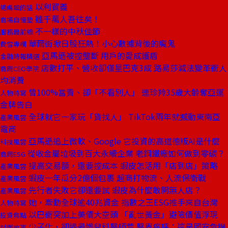
以利買義
總編輯的話
雖千萬人吾往矣！
商場自慢塾
不一樣的中秋佳節
服務最前線
華爾街掀日股狂熱！小心數據背後的魔鬼
費雪專欄
亞馬遜被控壟斷 用戶的愛成護盾
金融時報精選
店數打平、營收卻僅星巴克3成 路易莎減法變革衝人
商周CEO學院
均消費
曾100%當責、卻「不看別人」 連珍羚35歲大齡奪亞運
人物特寫
金牌告白
全球就它一家玩「貨找人」 TikTok兩年就撼動東南亞
產業風雲
電商
亞馬遜追上微軟、Google 它投資的高道德版AI是什麼
科技風雲
從收金屬垃圾到百大永續企業 老鋼鐵廠如何做到零碳？
商周ESG
提高交易額，還要控成本 蝦皮怎活用「店到店」策略
產業風雲
蝦皮一年瓜分2億個包裹 超商打物流、人流保衛戰
產業風雲
先行者失敗它卻還要試 蝦皮為什麼敢開無人店？
產業風雲
她，牽動全球逾40兆資金 指數之王ESG推手來自台灣
人物特寫
以巴衝突加上美債大空頭 「亂世黃金」避險價值浮現
投資焦點
少子化，卻遇最慘兒科醫師荒 醫界疾呼：這是國安危機
封面故事