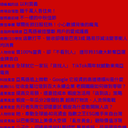
以利買義
總編輯的話
雖千萬人吾往矣！
商場自慢塾
不一樣的中秋佳節
服務最前線
華爾街掀日股狂熱！小心數據背後的魔鬼
費雪專欄
亞馬遜被控壟斷 用戶的愛成護盾
金融時報精選
店數打平、營收卻僅星巴克3成 路易莎減法變革衝人
商周CEO學院
均消費
曾100%當責、卻「不看別人」 連珍羚35歲大齡奪亞運
人物特寫
金牌告白
全球就它一家玩「貨找人」 TikTok兩年就撼動東南亞
產業風雲
電商
亞馬遜追上微軟、Google 它投資的高道德版AI是什麼
科技風雲
從收金屬垃圾到百大永續企業 老鋼鐵廠如何做到零碳？
商周ESG
提高交易額，還要控成本 蝦皮怎活用「店到店」策略
產業風雲
蝦皮一年瓜分2億個包裹 超商打物流、人流保衛戰
產業風雲
先行者失敗它卻還要試 蝦皮為什麼敢開無人店？
產業風雲
她，牽動全球逾40兆資金 指數之王ESG推手來自台灣
人物特寫
以巴衝突加上美債大空頭 「亂世黃金」避險價值浮現
投資焦點
少子化，卻遇最慘兒科醫師荒 醫界疾呼：這是國安危機
封面故事