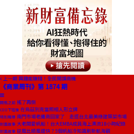
上一期
興趣能賺錢！全民開課商機
《商業周刊》第 1874 期
搖了再倒
開瓶之前
在烏茲別克當照相人形立牌
CEO下班後
南門市場老攤商回家了 走逛台北最美綠建築菜市場
特別報導
大老闆愛帆船！台大EMBA成員海上漂流18小時紀錄
封面故事
逆風比順風還快？5個帆船冷知識刷新航海觀
封面故事