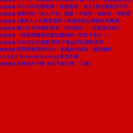
深入兒科危機現場！高雄長庚、成大1個兒醫都招不到
封面故事
搶救兒科「新人不來」風暴：不過勞、給舞台、保薪資
封面故事
3歲前人人有專責醫師！衛福部長公開最新兒醫網
封面故事
義大杜元坤換軌思考：兒科做好，一生都是你病人
封面故事
「我要建離島兒童加護病房，陪孩子長大！」
封面故事
日本成立兒童廳 把孩子權益同比國防資源
封面故事
網飛開會限時30分！會議高效秘訣：越短越好
國際視窗
Renewable energy承諾永續
GO!溜英文
車禍意外不斷 為何不能全怪「三寶」
商周書摘