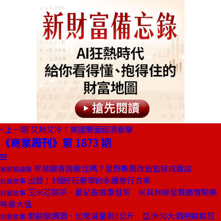
上一期
又熱又冷！美國雙面經濟衝擊
《商業周刊》第 1873 期
牢房變客房敢住嗎？星野集團改造監獄成飯店
發現酷建築
出發！3個好玩奢華的永續旅行方案
封面故事
玉米芯製茶、番茄皮做康普茶 米其林綠星餐廳實驗美
封面故事
味最大值
廚餘變調酒、垃圾減量剩3公斤 亞洲50大酒吧藏瘋狂
封面故事