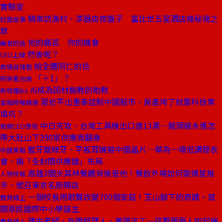
實驗室
騎車訪漁村、漆器店修盤子 富比世五星酒店推秘境之
封面故事
旅
他的痛苦 你的機會
編者的話
然後呢？
CEO上線
給全體同仁的信
商場自慢塾
「＋1」？
阿榮看台商
AI成為因材施教的助教
新物種Biz
習近平出重拳控制中國股市，房產垮了就靠科技業
金融時報精選
填坑？
中日夾攻、台灣工具機出口連13黑⋯龍頭廠永進怎
商周CEO學院
帶大肚山下390家供應商翻身
藍牙變綠牙、平板耳機裝中國晶片⋯華為一場低調發表
中國焦點
會，揭「全封閉供應鏈」布局
高雄3間米其林餐廳背後是他！餐飲外場如何變摘星推
人物特寫
手、號召東京名廚開店
一個校長用歌聲改變700個家庭！玉山腳下的奇蹟，首
教育線上
間原民國際中小學誕生
建中老師、外銀經理人、美國志工⋯這群圓夢人如何催
教育線上