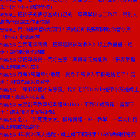
生一所「不可能的學校」
把孩子的夢想當成自己的！原聲學校志工啟示：幫別人
教育線上
贏為什麼讓工作更快樂
用18題庫管6大部門！資誠前所長張明輝教你管存貨
管理線上
「髒活」斬高庫存
全民開課商機，把興趣變被動收入》線上教畫畫、跑
封面故事
步，讓你睡覺也能賺
想把專長變一門好生意？其實零元就能做！1張表掌握
封面故事
線上開課流程成本
月薪3萬建築小助理，變身千萬收入平板電繪老師！諾
封面故事
米：別怕先給免費教學
「讓麻瓜懂才有意義」鉤針老師Osmile邊帶小孩邊線上
封面故事
開課，最高月收百萬
夫妻創業教筆記軟體Notion，不到30歲買房！雷蒙三
封面故事
十：結束後才是留客起點
名店「胖死我太太」橫跨實體、IG、教學，一顆肉桂捲
封面故事
線上開課的品牌術
4年變24萬人追蹤、線上線下都開課！IG知識網紅電商
封面故事