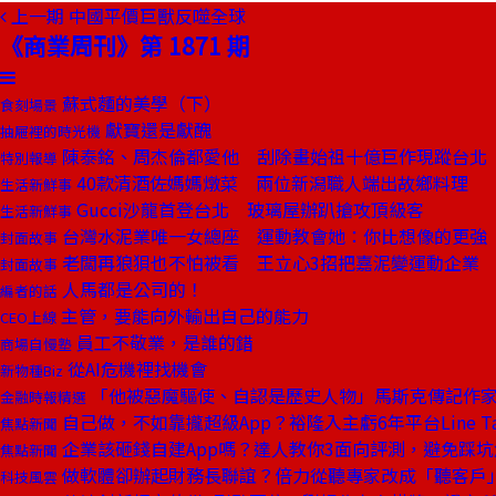
上一期
中國平價巨獸反噬全球
《商業周刊》第 1871 期
蘇式麵的美學（下）
食刻場景
獻寶還是獻醜
抽屜裡的時光機
陳泰銘、周杰倫都愛他 刮除畫始祖十億巨作現蹤台北
特別報導
40款清酒佐媽媽燉菜 兩位新潟職人端出故鄉料理
生活新鮮事
Gucci沙龍首登台北 玻璃屋辦趴搶攻頂級客
生活新鮮事
台灣水泥業唯一女總座 運動教會她：你比想像的更強
封面故事
老闆再狼狽也不怕被看 王立心3招把嘉泥變運動企業
封面故事
人馬都是公司的！
編者的話
主管，要能向外輸出自己的能力
CEO上線
員工不敬業，是誰的錯
商場自慢塾
從AI危機裡找機會
新物種Biz
「他被惡魔驅使、自認是歷史人物」馬斯克傳記作家
金融時報精選
自己做，不如靠攏超級App？裕隆入主虧6年平台Line T
焦點新聞
企業該砸錢自建App嗎？達人教你3面向評測，避免踩坑
焦點新聞
做軟體卻辦起財務長聯誼？倍力從聽專家改成「聽客戶」
科技風雲