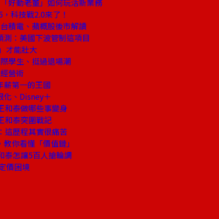
所「好動老董」如何玩活新業務
5，科技戰2.0來了！
！台積電、蘋概股後市解讀
預測：美國下波管制這項目
魚」才能壯大
國際學生、挺過退場潮
斯經營術
年薪第一的王國
、Disney＋
車王和泰做哪些事變身
王和泰突圍戰記
：這歷程其實很痛苦
，教你看懂「價值鏈」
和泰怎讓5百人搶輪調
入定價困境