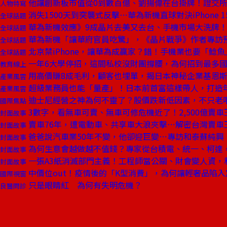
他讓創新板市值從0到數百億、劉揚偉在台掛牌！證交
人物特寫
消失1500天到突襲式反擊⋯華為新機直球對決iPhone 1
全球話題
華為新機效應》9成晶片去美又去台、手機市場大洗牌
全球話題
華為新機「讓華府官員吃驚」，《晶片戰爭》作者專訪
全球話題
北京禁iPhone，讓華為成贏家？錯！手機業也要「鯰
全球話題
一年6大學停招，這間私校沒財團撐腰，為何招到最多
教育線上
用高價賺8成毛利，顧客也埋單，揭日本神秘企業基恩
產業風雲
超級業務員也能「量產」！日本前首富這樣帶人，打造
產業風雲
迪士尼經營之神為何不靈了？股價跌新低因素，不只老哏化
國際焦點
3數字，看無車可賣、無車可修危機近了！2,500億賣
封面故事
賣車76年，遭電動車、共享車大浪夾擊⋯解密台灣賣車
封面故事
爸爸說汽車業50年不變，他卻迎巨變⋯專訪和泰蘇純興
封面故事
為何生意會越做越不值錢？專家從台積電、統一、柯達
封面故事
一張A3紙消滅部門主義！工程師當公關、財會變人資，
封面故事
中價位out！疫情後的「K型消費」，為何讓輕奢品陷
國際視窗
只是眼睛紅 為何有失明危機？
良醫問診