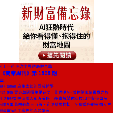
上一期
南洋半導體島鏈直擊
《商業周刊》第 1868 期
麻生太郎的西裝哲學
魅力領導學
置身草間彌生萬花筒 到香港M+博物館來趟視覺之旅
特別報導
連法國人都沒看過 VR實境帶你穿梭13世紀聖母院
生活新鮮事
背唱歌劇三百首、跑戈壁馬拉松 阿瘦董座的有勁人生
封面故事
工廠裡的人類學家
總編輯的話