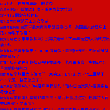
「長短短履歷」的背後
CEO上線
不斷問為什麼，避免直覺式悖論
商場自慢塾
關鍵在於信任
新物種Biz
創造員工的安全感
服務最前線
自駕車最大商機爆發觀察指標：美國無人計程車上
金融時報精選
路，你敢不敢搭？
台股半年報解讀》別再只看AI！下半年從這5大領域挖出
投資焦點
潛力股
廣運幫蝦皮、momo做倉儲、圖書館送書，如何躋身AI
投資焦點
散熱飆股？
它從連年虧損到營運雙成長，老牌電腦廠「挑對戰場」
投資焦點
重生搶搭AI列車
全球百大市值榜僅一家德企！BNT赴美、化工巨擘下
國際焦點
市、衰退⋯德國怎麼了？
漲價4次、9成客戶照樣續約！翰林怎從賣教科書變數位
產業風雲
考卷之王
美債殖利率衝16年新高、暴力升息還沒完⋯巴菲特大買
投資焦點
美國短債，能跟嗎？
它讓你在日本能用街口、全支付血拚，電支龍頭PayPay
國際焦點