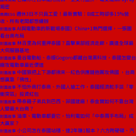
揭密
週休3日不只員工愛！最新實驗：8成工時卻多15%營
商周ESG
收、所有老闆都想續辦
AI與電動車的新戰場泰國》China+1熱門選擇，一張圖
封面故事
看台商布局
林百里為何重押泰國？直擊東部經濟走廊，廣達全球最
封面故事
大伺服器基地
曼谷電動船、泰版Gogoro都藏台灣黑科技，泰國怎變台
封面故事
廠攻電動車最近便道
中國狼把上下游都揪來⋯紅色供應鏈抱團攻佛國 ，台商
封面故事
想贏靠「佛性」
不怕外商打泰商、外國人搶工作，泰國經濟舵手談「零
封面故事
衝突區」投資紅包
帶泰籍子弟兵到巴西、菲國建廠！泰金寶如何不靠台灣
封面故事
人變最大台商？
油車、電動車都要它，怡利電如何「中泰兩手布局」成
封面故事
大贏家？
小公司怎在泰國站穩、連2年賺1股本？六方跨硬碟、汽
封面故事