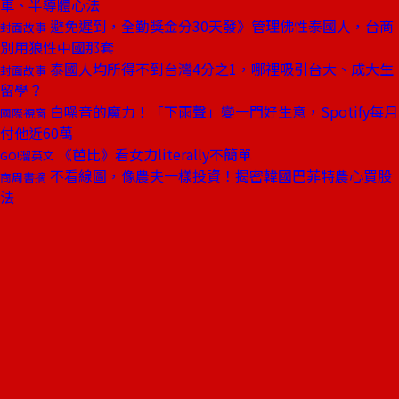
車、半導體心法
避免遲到，全勤獎金分30天發》管理佛性泰國人，台商
封面故事
別用狼性中國那套
泰國人均所得不到台灣4分之1，哪裡吸引台大、成大生
封面故事
留學？
白噪音的魔力！「下雨聲」變一門好生意，Spotify每月
國際視窗
付他近60萬
《芭比》看女力literally不簡單
GO!溜英文
不看線圖，像農夫一樣投資！揭密韓國巴菲特農心買股
商周書摘
法