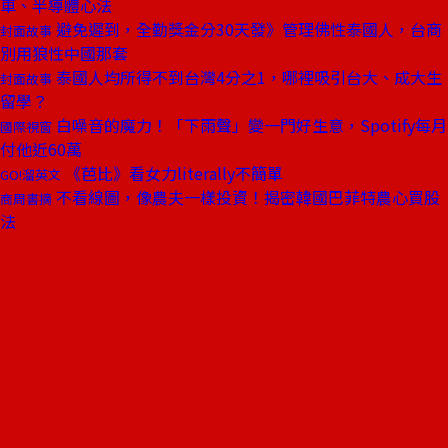
車、半導體心法
避免遲到，全勤獎金分30天發》管理佛性泰國人，台商
封面故事
別用狼性中國那套
泰國人均所得不到台灣4分之1，哪裡吸引台大、成大生
封面故事
留學？
白噪音的魔力！「下雨聲」變一門好生意，Spotify每月
國際視窗
付他近60萬
《芭比》看女力literally不簡單
GO!溜英文
不看線圖，像農夫一樣投資！揭密韓國巴菲特農心買股
商周書摘
法