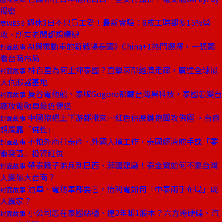
揭密
週休3日不只員工愛！最新實驗：8成工時卻多15%營
商周ESG
收、所有老闆都想續辦
AI與電動車的新戰場泰國》China+1熱門選擇，一張圖
封面故事
看台商布局
林百里為何重押泰國？直擊東部經濟走廊，廣達全球最
封面故事
大伺服器基地
曼谷電動船、泰版Gogoro都藏台灣黑科技，泰國怎變台
封面故事
廠攻電動車最近便道
中國狼把上下游都揪來⋯紅色供應鏈抱團攻佛國 ，台商
封面故事
想贏靠「佛性」
不怕外商打泰商、外國人搶工作，泰國經濟舵手談「零
封面故事
衝突區」投資紅包
帶泰籍子弟兵到巴西、菲國建廠！泰金寶如何不靠台灣
封面故事
人變最大台商？
油車、電動車都要它，怡利電如何「中泰兩手布局」成
封面故事
大贏家？
小公司怎在泰國站穩、連2年賺1股本？六方跨硬碟、汽
封面故事