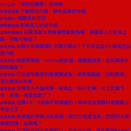
「長短短履歷」的背後
CEO上線
不斷問為什麼，避免直覺式悖論
商場自慢塾
關鍵在於信任
新物種Biz
創造員工的安全感
服務最前線
自駕車最大商機爆發觀察指標：美國無人計程車上
金融時報精選
路，你敢不敢搭？
台股半年報解讀》別再只看AI！下半年從這5大領域挖出
投資焦點
潛力股
廣運幫蝦皮、momo做倉儲、圖書館送書，如何躋身AI
投資焦點
散熱飆股？
它從連年虧損到營運雙成長，老牌電腦廠「挑對戰場」
投資焦點
重生搶搭AI列車
全球百大市值榜僅一家德企！BNT赴美、化工巨擘下
國際焦點
市、衰退⋯德國怎麼了？
漲價4次、9成客戶照樣續約！翰林怎從賣教科書變數位
產業風雲
考卷之王
美債殖利率衝16年新高、暴力升息還沒完⋯巴菲特大買
投資焦點
美國短債，能跟嗎？
它讓你在日本能用街口、全支付血拚，電支龍頭PayPay
國際焦點