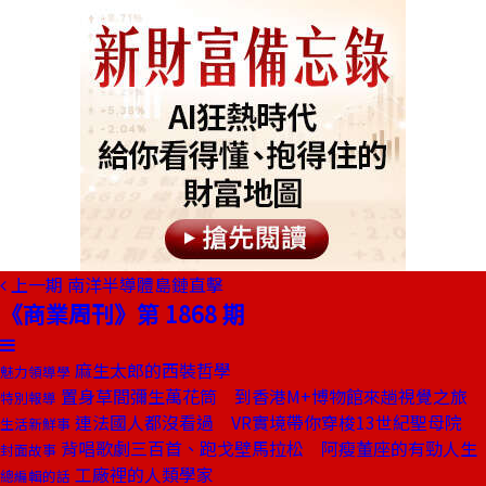
上一期
南洋半導體島鏈直擊
《商業周刊》第 1868 期
麻生太郎的西裝哲學
魅力領導學
置身草間彌生萬花筒 到香港M+博物館來趟視覺之旅
特別報導
連法國人都沒看過 VR實境帶你穿梭13世紀聖母院
生活新鮮事
背唱歌劇三百首、跑戈壁馬拉松 阿瘦董座的有勁人生
封面故事
工廠裡的人類學家
總編輯的話