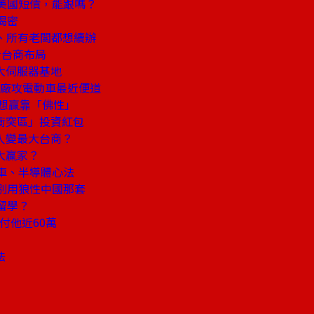
美國短債，能跟嗎？
揭密
、所有老闆都想續辦
看台商布局
大伺服器基地
台廠攻電動車最近便道
想贏靠「佛性」
衝突區」投資紅包
人變最大台商？
大贏家？
車、半導體心法
別用狼性中國那套
留學？
付他近60萬
法