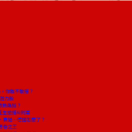
路，你敢不敢搭？
出潛力股
散熱飆股？
生搶搭AI列車
、衰退⋯德國怎麼了？
考卷之王