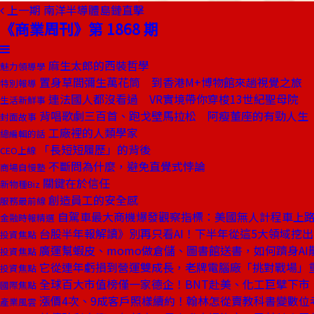
上一期
南洋半導體島鏈直擊
《商業周刊》第 1868 期
麻生太郎的西裝哲學
魅力領導學
置身草間彌生萬花筒 到香港M+博物館來趟視覺之旅
特別報導
連法國人都沒看過 VR實境帶你穿梭13世紀聖母院
生活新鮮事
背唱歌劇三百首、跑戈壁馬拉松 阿瘦董座的有勁人生
封面故事
工廠裡的人類學家
總編輯的話
「長短短履歷」的背後
CEO上線
不斷問為什麼，避免直覺式悖論
商場自慢塾
關鍵在於信任
新物種Biz
創造員工的安全感
服務最前線
自駕車最大商機爆發觀察指標：美國無人計程車上
金融時報精選
台股半年報解讀》別再只看AI！下半年從這5大領域挖
投資焦點
廣運幫蝦皮、momo做倉儲、圖書館送書，如何躋身AI
投資焦點
它從連年虧損到營運雙成長，老牌電腦廠「挑對戰場」重
投資焦點
全球百大市值榜僅一家德企！BNT赴美、化工巨擘下市
國際焦點
漲價4次、9成客戶照樣續約！翰林怎從賣教科書變數位
產業風雲