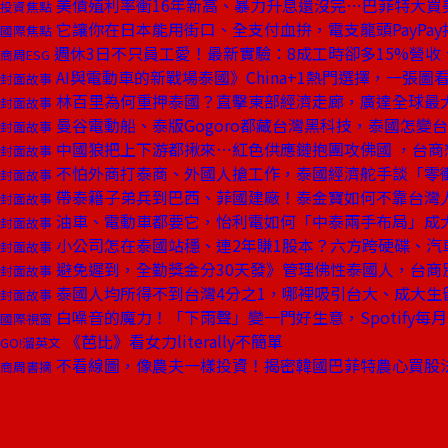
美債殖利率衝16年新高、暴力升息還沒完⋯巴菲特大買
投資焦點
它讓你在日本能用街口、全支付血拚，電支龍頭PayPay
國際焦點
週休3日不只員工愛！最新實驗：8成工時卻多15%營收
商周ESG
AI與電動車的新戰場泰國》China+1熱門選擇，一張圖
封面故事
林百里為何重押泰國？直擊東部經濟走廊，廣達全球最
封面故事
曼谷電動船、泰版Gogoro都藏台灣黑科技，泰國怎變
封面故事
中國狼把上下游都揪來⋯紅色供應鏈抱團攻佛國 ，台商
封面故事
不怕外商打泰商、外國人搶工作，泰國經濟舵手談「零
封面故事
帶泰籍子弟兵到巴西、菲國建廠！泰金寶如何不靠台灣
封面故事
油車、電動車都要它，怡利電如何「中泰兩手布局」成
封面故事
小公司怎在泰國站穩、連2年賺1股本？六方跨硬碟、汽
封面故事
避免遲到，全勤獎金分30天發》管理佛性泰國人，台商
封面故事
泰國人均所得不到台灣4分之1，哪裡吸引台大、成大生
封面故事
白噪音的魔力！「下雨聲」變一門好生意，Spotify每月
國際視窗
《芭比》看女力literally不簡單
GO!溜英文
不看線圖，像農夫一樣投資！揭密韓國巴菲特農心買股
商周書摘