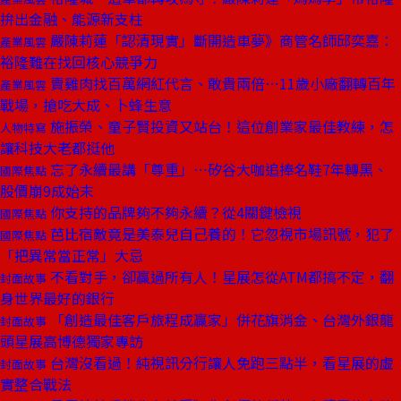
拚出金融、能源新支柱
嚴陳莉蓮「認清現實」斷開造車夢》商管名師邱奕嘉：
產業風雲
裕隆難在找回核心競爭力
賣雞肉找百萬網紅代言、敢貴兩倍⋯11歲小廠翻轉百年
產業風雲
戰場，搶吃大成、卜蜂生意
施振榮、童子賢投資又站台！這位創業家最佳教練，怎
人物特寫
讓科技大老都挺他
忘了永續最講「尊重」⋯矽谷大咖追捧名鞋7年轉黑、
國際焦點
股價崩9成始末
你支持的品牌夠不夠永續？從4關鍵檢視
國際焦點
芭比宿敵竟是美泰兒自己養的！它忽視市場訊號，犯了
國際焦點
「把異常當正常」大忌
不看對手，卻贏過所有人！星展怎從ATM都搞不定，翻
封面故事
身世界最好的銀行
「創造最佳客戶旅程成贏家」併花旗消金、台灣外銀龍
封面故事
頭星展高博德獨家專訪
台灣沒看過！純視訊分行讓人免跑三點半，看星展的虛
封面故事
實整合戰法