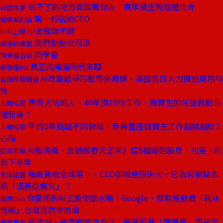
到不了的地方郵輪載你去 高年級生輕鬆遊世界
封面故事
寫一封信給CEO
總編輯的話
小金雞啟示錄
CEO上線
我們都是公司派
商場自慢塾
同學會
阿榮看台商
真正的電腦時代來臨
新物種Biz
AI改變戰爭形態帶來商機，美國防部大力擁抱商用科
金融時報精選
技
專跳火坑的人、40年換18份工作，魏寶生如何拯救虧百
人物特寫
億新壽？
平均2年挑戰不同領域，新壽董座魏寶生工作越換越好2
人物特寫
心得
AI股消風、金融股春天正來》這6檔賺飽股息、利差，旺
投資焦點
到下半年
福斯營收全球第一，CEO卻喊營運失火⋯它為何被點名
全球話題
陷「諾基亞魔咒」？
你愛用的AI正跟你搶水喝！Google、微軟進駐蓋「耗水
商周ESG
怪獸」台灣竟然零防備
裕隆城、造車都轉攻為守！嚴陳莉蓮「媽媽學」帶裕隆
產業風雲