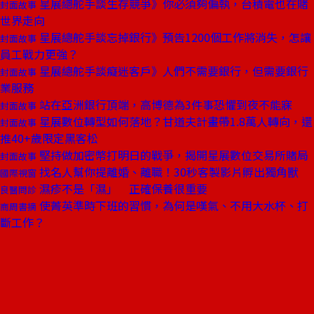
星展總舵手談生存競爭》你必須夠偏執，台積電也在賭
封面故事
世界走向
星展總舵手談忘掉銀行》預告1200個工作將消失，怎讓
封面故事
員工戰力更強？
星展總舵手談癡迷客戶》人們不需要銀行，但需要銀行
封面故事
業服務
站在亞洲銀行頂端，高博德為3件事恐懼到夜不能寐
封面故事
星展數位轉型如何落地？甘道夫計畫帶1.8萬人轉向，還
封面故事
推40+歲限定黑客松
堅持做加密幣打明日的戰爭，揭開星展數位交易所賭局
封面故事
找名人幫你提離婚、離職！30秒客製影片孵出獨角獸
國際視窗
濕疹不是「濕」 正確保養很重要
良醫問診
使菁英準時下班的習慣，為何是嘆氣、不用大水杯、打
商周書摘
斷工作？