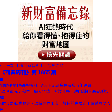
上一期
手機河與晶圓山 掠奪之島
《商業周刊》第 1865 期
隈研吾操刀 Ace Hotel進駐京都百年建築
發現酷建築
赤身和牛、職人坐鎮、客製套餐 燒肉潮4個高奢新選
特別報導
擇
45歲退休、環遊世界兩次 殼牌前高層走出躁鬱風暴告
封面故事
白