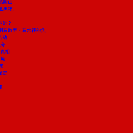
晶圓山
區黑箱」
區能？
別看數字，看水裡的魚
浩劫
層旁
難真相
目魚
球
秘密
訊