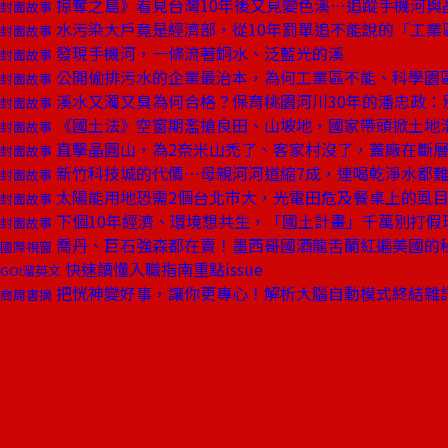
掠奪之島》看見台灣10年後又見變色溪⋯追蹤手機河與
封面故事
水污染大戶竟是經濟部，從10年罰單追不能說的「工業
封面故事
發現手機河，一條流著銅水、泛藍光的溪
封面故事
公開偷排污水的企業最治本，為何工業區不能、科學園
封面故事
溪水又濁又臭為何合格？保育桃園河川30年的潘忠政：
封面故事
《國土法》空窗期濫搶良田、山坡地，國家帶頭掀土地
封面故事
直擊晶圓山，為2奈米山禿了、客家村沒了，蓋廠在斷
封面故事
新竹科技城的代價⋯母親河河道縮7成，連喝乾淨水都
封面故事
太陽能用地恐需2個台北市大，光電田危及餐桌上的虱
封面故事
下個10年經濟、環境想共生，「國土計畫」千萬別打假
封面故事
喬丹、巨石強森都在賣！墨西哥國酒龍舌蘭紅遍美國的
國際視窗
快速讀懂入職指南重點issue
GO!溜英文
把恍神變好事，讓你更專心！解析大腦自動模式終結雜
商周書摘