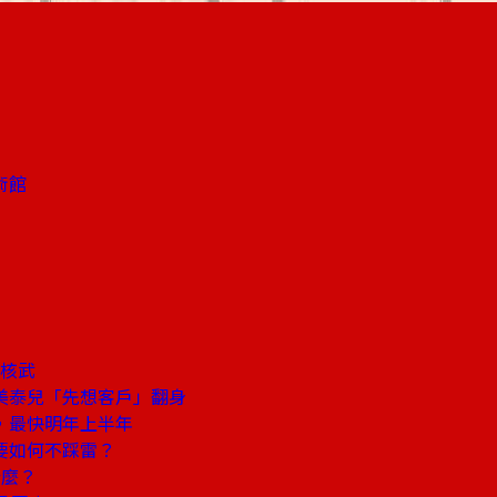
術館
像核武
美泰兒「先想客戶」翻身
，最快明年上半年
職要如何不踩雷？
什麼？