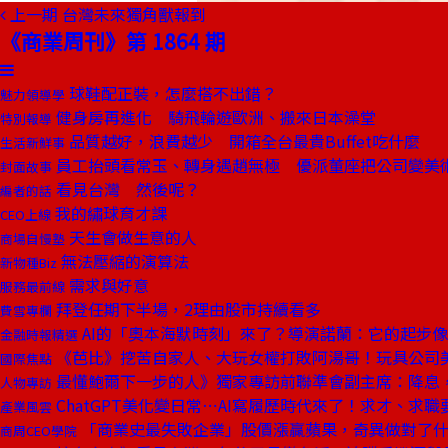
上一期
台灣未來獨角獸報到
《商業周刊》第 1864 期
球鞋配正裝，怎麼搭不出錯？
魅力領導學
健身房再進化 騎飛輪遊歐洲、搬來日本澡堂
特別報導
品質越好，浪費越少 開箱全台最貴Buffet吃什麼
生活新鮮事
員工抬頭看常玉、轉身遇趙無極 優派董座把公司變美
封面故事
看見台灣 然後呢？
編者的話
我的繡球育才課
CEO上線
天生會做生意的人
商場自慢塾
無法壓縮的演算法
新物種Biz
需求與好意
服務最前線
拜登任期下半場，2理由股市持續看多
費雪專欄
AI的「奧本海默時刻」來了？導演諾蘭：它的起步
金融時報精選
《芭比》挖苦自家人、大玩女權打敗阿湯哥！玩具公司
國際焦點
最懂鮑爾下一步的人》獨家專訪前聯準會副主席：降息
人物專訪
ChatGPT美化變日常⋯AI寫履歷時代來了！求才、求
產業風雲
「商業史最失敗企業」股價漲贏蘋果，奇異做對了
商周CEO學院