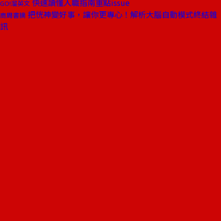
快速讀懂入職指南重點issue
GO!溜英文
把恍神變好事，讓你更專心！解析大腦自動模式終結雜
商周書摘
訊