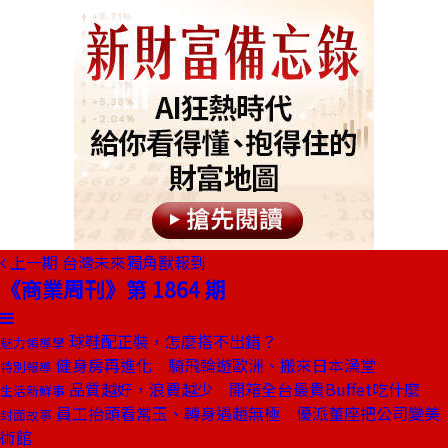
上一期
台灣未來獨角獸報到
《商業周刊》第 1864 期
球鞋配正裝，怎麼搭不出錯？
魅力領導學
健身房再進化 騎飛輪遊歐洲、搬來日本澡堂
特別報導
品質越好，浪費越少 開箱全台最貴Buffet吃什麼
生活新鮮事
員工抬頭看常玉、轉身遇趙無極 優派董座把公司變美
封面故事
術館