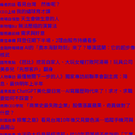
看見台灣 然後呢？
編者的話
我的繡球育才課
CEO上線
天生會做生意的人
商場自慢塾
無法壓縮的演算法
新物種Biz
需求與好意
服務最前線
拜登任期下半場，2理由股市持續看多
費雪專欄
AI的「奧本海默時刻」來了？導演諾蘭：它的起步像
金融時報精選
核武
《芭比》挖苦自家人、大玩女權打敗阿湯哥！玩具公司
國際焦點
美泰兒「先想客戶」翻身
最懂鮑爾下一步的人》獨家專訪前聯準會副主席：降
人物專訪
息，最快明年上半年
ChatGPT美化變日常⋯AI寫履歷時代來了！求才、求職
產業風雲
要如何不踩雷？
「商業史最失敗企業」股價漲贏蘋果，奇異做對了
商周CEO學院
什麼？
掠奪之島》看見台灣10年後又見變色溪⋯追蹤手機河與
封面故事
晶圓山
水污染大戶竟是經濟部，從10年罰單追不能說的「工業
封面故事