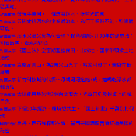
區黑箱」
發現手機河，一條流著銅水、泛藍光的溪
封面故事
公開偷排污水的企業最治本，為何工業區不能、科學園
封面故事
區能？
溪水又濁又臭為何合格？保育桃園河川30年的潘忠政：
封面故事
別看數字，看水裡的魚
《國土法》空窗期濫搶良田、山坡地，國家帶頭掀土地
封面故事
浩劫
直擊晶圓山，為2奈米山禿了、客家村沒了，蓋廠在斷
封面故事
層旁
新竹科技城的代價⋯母親河河道縮7成，連喝乾淨水都
封面故事
難真相
太陽能用地恐需2個台北市大，光電田危及餐桌上的虱
封面故事
目魚
下個10年經濟、環境想共生，「國土計畫」千萬別打假
封面故事
球
喬丹、巨石強森都在賣！墨西哥國酒龍舌蘭紅遍美國的
國際視窗
秘密