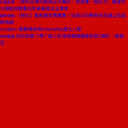
「她在台灣可能是台大醫科，就浪費一個天才」蘇姿丰
封面故事
父親如何教養出年薪最高女企業家
《芭比》電影邊宣傳邊賺！玩具公司美泰兒怎讓上百品
國際視窗
牌掏錢
進職場前用internship建立人脈
GO!溜英文
你也踩雷了嗎？當心全球商務溝通最危險2個字：是與
商周書摘
否