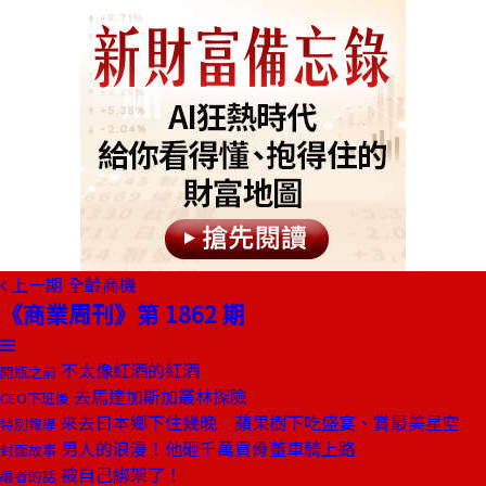
上一期
全齡商機
《商業周刊》第 1862 期
不太像紅酒的紅酒
開瓶之前
去馬達加斯加叢林探險
CEO下班後
來去日本鄉下住幾晚 蘋果樹下吃盛宴、賞最美星空
特別報導
男人的浪漫！他砸千萬買骨董車騎上路
封面故事
被自己綁架了！
編者的話