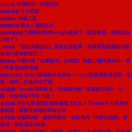
可憐的我、可惡的他
CEO上線
七大死罪
商場自慢塾
白飯之亂
新物種Biz
觀光人潮的串流
服務最前線
別再辯說我用Google查過了⋯想要真相，先假設自
金融時報精選
己錯了！
「越反常越成功」賺到日泰星馬，南漂原民返鄉如何變
人物特寫
身億元豪車旅遊王？
中國布局「金屬戰爭」全解讀》稱霸13種稀貴材料，鄧
國際焦點
小平豪語30年成真
地方小藥局變身全美第一！CVS從賣藥到賣保險，怎
商周CEO學院
靠「破框」打造10兆王國
Threads掀馬斯克、佐伯格大戰！從衛星吵到AI、社
全球話題
群，幼稚對嗆7年吵什麼？
你在社群滑短影音勝過發文社交？Threads不只是推特
全球話題
複製品，解密佐伯格如何黏住你
估值剩3成、廣告快跑光⋯馬斯克用「特斯拉腦袋」管
全球話題
推特，錯在連踩3地雷
《勸世三姊妹》沒明星、唱牽亡、七成講台語，怎成爆
產業風雲