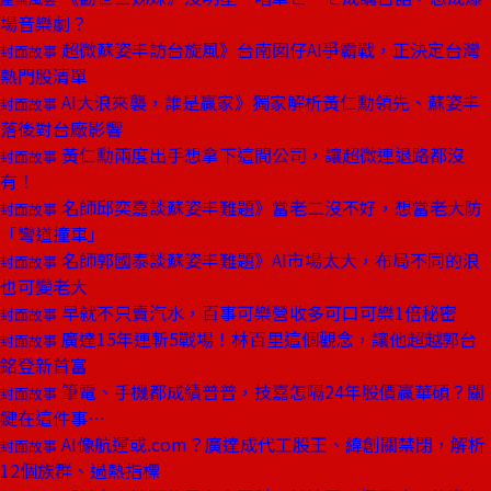
場音樂劇？
超微蘇姿丰訪台旋風》台南囡仔AI爭霸戰，正決定台灣
封面故事
熱門股清單
AI大浪來襲，誰是贏家》獨家解析黃仁勳領先、蘇姿丰
封面故事
落後對台廠影響
黃仁勳兩度出手想拿下這間公司，讓超微連退路都沒
封面故事
有！
名師邱奕嘉談蘇姿丰難題》當老二沒不好，想當老大防
封面故事
「彎道撞車」
名師郭國泰談蘇姿丰難題》AI市場太大，布局不同的浪
封面故事
也可變老大
早就不只賣汽水，百事可樂營收多可口可樂1倍秘密
封面故事
廣達15年連斬5戰場！林百里這個觀念，讓他超越郭台
封面故事
銘登新首富
筆電、手機都成績普普，技嘉怎隔24年股價贏華碩？關
封面故事
鍵在這件事⋯
AI像航運或.com？廣達成代工股王、緯創關禁閉，解析
封面故事
12個族群、過熱指標