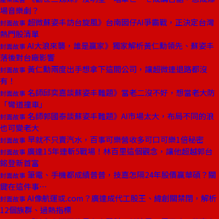
場音樂劇？
超微蘇姿丰訪台旋風》台南囡仔AI爭霸戰，正決定台灣
封面故事
熱門股清單
AI大浪來襲，誰是贏家》獨家解析黃仁勳領先、蘇姿丰
封面故事
落後對台廠影響
黃仁勳兩度出手想拿下這間公司，讓超微連退路都沒
封面故事
有！
名師邱奕嘉談蘇姿丰難題》當老二沒不好，想當老大防
封面故事
「彎道撞車」
名師郭國泰談蘇姿丰難題》AI市場太大，布局不同的浪
封面故事
也可變老大
早就不只賣汽水，百事可樂營收多可口可樂1倍秘密
封面故事
廣達15年連斬5戰場！林百里這個觀念，讓他超越郭台
封面故事
銘登新首富
筆電、手機都成績普普，技嘉怎隔24年股價贏華碩？關
封面故事
鍵在這件事⋯
AI像航運或.com？廣達成代工股王、緯創關禁閉，解析
封面故事
12個族群、過熱指標