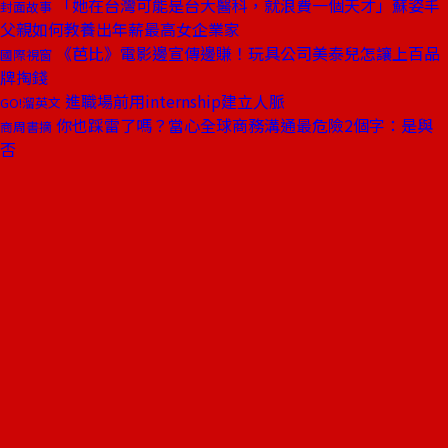
「她在台灣可能是台大醫科，就浪費一個天才」蘇姿丰
封面故事
父親如何教養出年薪最高女企業家
《芭比》電影邊宣傳邊賺！玩具公司美泰兒怎讓上百品
國際視窗
牌掏錢
進職場前用internship建立人脈
GO!溜英文
你也踩雷了嗎？當心全球商務溝通最危險2個字：是與
商周書摘
否