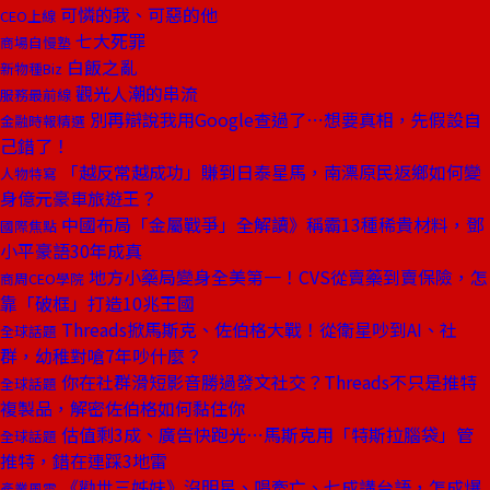
可憐的我、可惡的他
CEO上線
七大死罪
商場自慢塾
白飯之亂
新物種Biz
觀光人潮的串流
服務最前線
別再辯說我用Google查過了⋯想要真相，先假設自
金融時報精選
己錯了！
「越反常越成功」賺到日泰星馬，南漂原民返鄉如何變
人物特寫
身億元豪車旅遊王？
中國布局「金屬戰爭」全解讀》稱霸13種稀貴材料，鄧
國際焦點
小平豪語30年成真
地方小藥局變身全美第一！CVS從賣藥到賣保險，怎
商周CEO學院
靠「破框」打造10兆王國
Threads掀馬斯克、佐伯格大戰！從衛星吵到AI、社
全球話題
群，幼稚對嗆7年吵什麼？
你在社群滑短影音勝過發文社交？Threads不只是推特
全球話題
複製品，解密佐伯格如何黏住你
估值剩3成、廣告快跑光⋯馬斯克用「特斯拉腦袋」管
全球話題
推特，錯在連踩3地雷
《勸世三姊妹》沒明星、唱牽亡、七成講台語，怎成爆
產業風雲