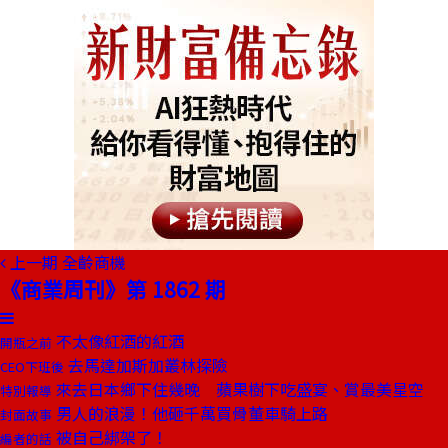
上一期
全齡商機
《商業周刊》第 1862 期
不太像紅酒的紅酒
開瓶之前
去馬達加斯加叢林探險
CEO下班後
來去日本鄉下住幾晚 蘋果樹下吃盛宴、賞最美星空
特別報導
男人的浪漫！他砸千萬買骨董車騎上路
封面故事
被自己綁架了！
編者的話