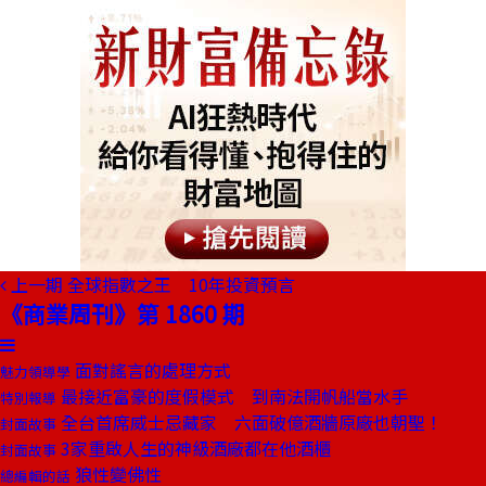
上一期
全球指數之王 10年投資預言
《商業周刊》第 1860 期
面對謠言的處理方式
魅力領導學
最接近富豪的度假模式 到南法開帆船當水手
特別報導
全台首席威士忌藏家 六面破億酒牆原廠也朝聖！
封面故事
3家重啟人生的神級酒廠都在他酒櫃
封面故事
狼性變佛性
總編輯的話