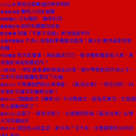
把低谷變峰值的神奇時刻
CEO上線
聰明人的腳後跟
商場自慢塾
公私聯防 精準打詐
新物種Biz
說個有細節的故事
服務最前線
別讓「不賺不賠症」害你錯過牛市
費雪專欄
不換人接班就準備變法國貨？義大利奢侈品的經營
金融時報精選
危機
辭天鈺董事、蔣尚義掌訊芯⋯斷捨離郭董面板大業，劉
科技風雲
揚偉的鴻海股價起飛？
一條石墨烯爆款褲滾出10億！國中學歷的菜市場之子，
人物特寫
怎用阿母的擺攤智慧攻下先機
不再讓我們的山被揮霍！《看見台灣》一張空拍照，10
商周ESG
年後如何讓百年礦業蛻變？
2關鍵修改《礦業法》不合理條文，經長王美花：它是國
商周ESG
際上最嚴格的了！
山裂了、部落也裂了⋯太魯閣原民揭《看見台灣》山裡
商周ESG
大坑爭議始末
挺亞泥vs反亞泥，都只為了活下去⋯太魯閣原民50年的
商周ESG
掙扎告白