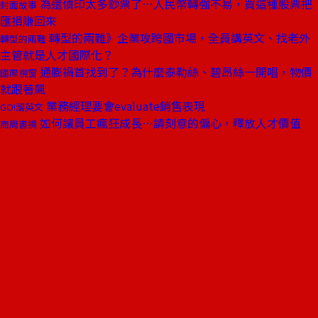
為還債印太多鈔票了⋯人民幣轉強不易，買這種股票把
封面故事
匯損賺回來
轉型的兩難》企業攻跨國市場，全員講英文、找老外
轉型的兩難
主管就是人才國際化？
通膨禍首找到了？為什麼泰勒絲、碧昂絲一開唱，物價
國際視窗
就跟著飆
業務經理要會evaluate銷售表現
GO!溜英文
如何讓員工瘋狂成長⋯請刻意的偏心，釋放人才價值
商周書摘