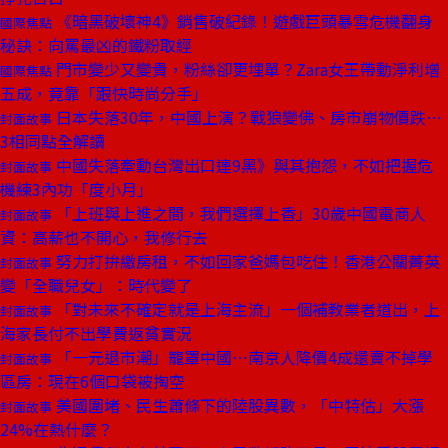
《暗黑破壞神4》銷售破紀錄！遊戲巨頭暴雪危機翻身
國際焦點
秘訣：向罵最凶的鐵粉取經
門市變少又變貴，粉絲卻更埋單？Zara女王帶動淨利增
國際焦點
五成，竟靠「跟快時尚分手」
日本失落30年，中國上演？戰狼變佛、房市崩物價跌⋯
封面故事
3相同點全解讀
中國失落牽動台灣出口連9黑》與其抱怨，不如把握危
封面故事
機練3內功「度小月」
「上班與上進之間，我們選擇上香」30歲中國電商人
封面故事
資：高薪也不開心，我修行去
努力打拚繳房租，不如回家爸媽包吃住！香港公關菁英
封面故事
變「全職兒女」：時代變了
「對未來不確定就是上海主流」一個補教業者道出，上
封面故事
海家長付不出學費返貧實況
「一元退市潮」籠罩中國⋯南京人降價4成還賣不掉學
封面故事
區房：現在6個口袋被掏空
美國圍堵、民生蕭條下的陸股異數，「中特估」大漲
封面故事
24%在熱什麼？