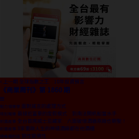
上一期
全球指數之王 10年投資預言
《商業周刊》第 1860 期
面對謠言的處理方式
魅力領導學
最接近富豪的度假模式 到南法開帆船當水手
特別報導
全台首席威士忌藏家 六面破億酒牆原廠也朝聖！
封面故事
3家重啟人生的神級酒廠都在他酒櫃
封面故事
狼性變佛性
總編輯的話