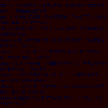
《暗黑破壞神4》銷售破紀錄！遊戲巨頭暴雪危機翻身
國際焦點
秘訣：向罵最凶的鐵粉取經
門市變少又變貴，粉絲卻更埋單？Zara女王帶動淨利增
國際焦點
五成，竟靠「跟快時尚分手」
日本失落30年，中國上演？戰狼變佛、房市崩物價跌⋯
封面故事
3相同點全解讀
中國失落牽動台灣出口連9黑》與其抱怨，不如把握危
封面故事
機練3內功「度小月」
「上班與上進之間，我們選擇上香」30歲中國電商人
封面故事
資：高薪也不開心，我修行去
努力打拚繳房租，不如回家爸媽包吃住！香港公關菁英
封面故事
變「全職兒女」：時代變了
「對未來不確定就是上海主流」一個補教業者道出，上
封面故事
海家長付不出學費返貧實況
「一元退市潮」籠罩中國⋯南京人降價4成還賣不掉學
封面故事
區房：現在6個口袋被掏空
美國圍堵、民生蕭條下的陸股異數，「中特估」大漲
封面故事
24%在熱什麼？