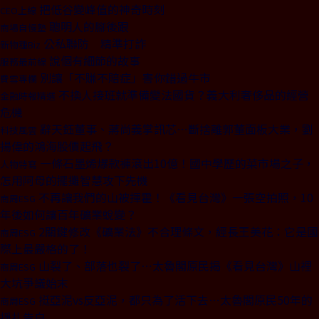
把低谷變峰值的神奇時刻
CEO上線
聰明人的腳後跟
商場自慢塾
公私聯防 精準打詐
新物種Biz
說個有細節的故事
服務最前線
別讓「不賺不賠症」害你錯過牛市
費雪專欄
不換人接班就準備變法國貨？義大利奢侈品的經營
金融時報精選
危機
辭天鈺董事、蔣尚義掌訊芯⋯斷捨離郭董面板大業，劉
科技風雲
揚偉的鴻海股價起飛？
一條石墨烯爆款褲滾出10億！國中學歷的菜市場之子，
人物特寫
怎用阿母的擺攤智慧攻下先機
不再讓我們的山被揮霍！《看見台灣》一張空拍照，10
商周ESG
年後如何讓百年礦業蛻變？
2關鍵修改《礦業法》不合理條文，經長王美花：它是國
商周ESG
際上最嚴格的了！
山裂了、部落也裂了⋯太魯閣原民揭《看見台灣》山裡
商周ESG
大坑爭議始末
挺亞泥vs反亞泥，都只為了活下去⋯太魯閣原民50年的
商周ESG
掙扎告白