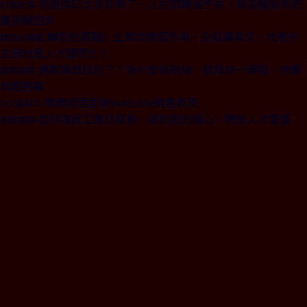
為還債印太多鈔票了⋯人民幣轉強不易，買這種股票把
封面故事
匯損賺回來
轉型的兩難》企業攻跨國市場，全員講英文、找老外
轉型的兩難
主管就是人才國際化？
通膨禍首找到了？為什麼泰勒絲、碧昂絲一開唱，物價
國際視窗
就跟著飆
業務經理要會evaluate銷售表現
GO!溜英文
如何讓員工瘋狂成長⋯請刻意的偏心，釋放人才價值
商周書摘