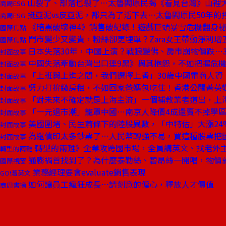
山裂了、部落也裂了⋯太魯閣原民揭《看見台灣》山裡
商周ESG
挺亞泥vs反亞泥，都只為了活下去⋯太魯閣原民50年的
商周ESG
《暗黑破壞神4》銷售破紀錄！遊戲巨頭暴雪危機翻身
國際焦點
門市變少又變貴，粉絲卻更埋單？Zara女王帶動淨利
國際焦點
日本失落30年，中國上演？戰狼變佛、房市崩物價跌⋯
封面故事
中國失落牽動台灣出口連9黑》與其抱怨，不如把握危機
封面故事
「上班與上進之間，我們選擇上香」30歲中國電商人資
封面故事
努力打拚繳房租，不如回家爸媽包吃住！香港公關菁英
封面故事
「對未來不確定就是上海主流」一個補教業者道出，上
封面故事
「一元退市潮」籠罩中國⋯南京人降價4成還賣不掉學區
封面故事
美國圍堵、民生蕭條下的陸股異數，「中特估」大漲24
封面故事
為還債印太多鈔票了⋯人民幣轉強不易，買這種股票把
封面故事
轉型的兩難》企業攻跨國市場，全員講英文、找老外
轉型的兩難
通膨禍首找到了？為什麼泰勒絲、碧昂絲一開唱，物價
國際視窗
業務經理要會evaluate銷售表現
GO!溜英文
如何讓員工瘋狂成長⋯請刻意的偏心，釋放人才價值
商周書摘