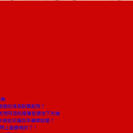
危機
揚偉的鴻海股價起飛？
怎用阿母的擺攤智慧攻下先機
年後如何讓百年礦業蛻變？
際上最嚴格的了！