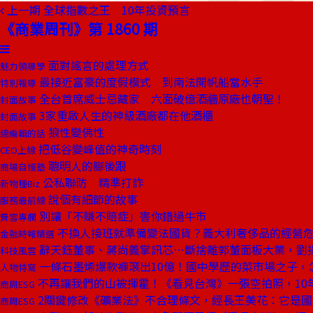
上一期
全球指數之王 10年投資預言
《商業周刊》第 1860 期
面對謠言的處理方式
魅力領導學
最接近富豪的度假模式 到南法開帆船當水手
特別報導
全台首席威士忌藏家 六面破億酒牆原廠也朝聖！
封面故事
3家重啟人生的神級酒廠都在他酒櫃
封面故事
狼性變佛性
總編輯的話
把低谷變峰值的神奇時刻
CEO上線
聰明人的腳後跟
商場自慢塾
公私聯防 精準打詐
新物種Biz
說個有細節的故事
服務最前線
別讓「不賺不賠症」害你錯過牛市
費雪專欄
不換人接班就準備變法國貨？義大利奢侈品的經營
金融時報精選
辭天鈺董事、蔣尚義掌訊芯⋯斷捨離郭董面板大業，劉
科技風雲
一條石墨烯爆款褲滾出10億！國中學歷的菜市場之子，
人物特寫
不再讓我們的山被揮霍！《看見台灣》一張空拍照，10
商周ESG
2關鍵修改《礦業法》不合理條文，經長王美花：它是國
商周ESG