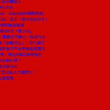
大坑爭議始末
掙扎告白
秘訣：向罵最凶的鐵粉取經
增五成，竟靠「跟快時尚分手」
3相同點全解讀
練3內功「度小月」
：高薪也不開心，我修行去
變「全職兒女」：時代變了
海家長付不出學費返貧實況
房：現在6個口袋被掏空
%在熱什麼？
匯損賺回來
主管就是人才國際化？
就跟著飆