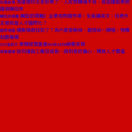
為還債印太多鈔票了⋯人民幣轉強不易，買這種股票把
封面故事
匯損賺回來
轉型的兩難》企業攻跨國市場，全員講英文、找老外
轉型的兩難
主管就是人才國際化？
通膨禍首找到了？為什麼泰勒絲、碧昂絲一開唱，物價
國際視窗
就跟著飆
業務經理要會evaluate銷售表現
GO!溜英文
如何讓員工瘋狂成長⋯請刻意的偏心，釋放人才價值
商周書摘