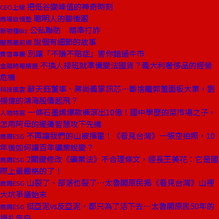
把低谷變峰值的神奇時刻
CEO上線
聰明人的腳後跟
商場自慢塾
公私聯防 精準打詐
新物種Biz
說個有細節的故事
服務最前線
別讓「不賺不賠症」害你錯過牛市
費雪專欄
不換人接班就準備變法國貨？義大利奢侈品的經營
金融時報精選
危機
辭天鈺董事、蔣尚義掌訊芯⋯斷捨離郭董面板大業，劉
科技風雲
揚偉的鴻海股價起飛？
一條石墨烯爆款褲滾出10億！國中學歷的菜市場之子，
人物特寫
怎用阿母的擺攤智慧攻下先機
不再讓我們的山被揮霍！《看見台灣》一張空拍照，10
商周ESG
年後如何讓百年礦業蛻變？
2關鍵修改《礦業法》不合理條文，經長王美花：它是國
商周ESG
際上最嚴格的了！
山裂了、部落也裂了⋯太魯閣原民揭《看見台灣》山裡
商周ESG
大坑爭議始末
挺亞泥vs反亞泥，都只為了活下去⋯太魯閣原民50年的
商周ESG
掙扎告白