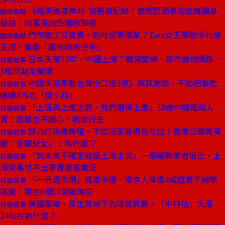
《暗黑破壞神4》銷售破紀錄！遊戲巨頭暴雪危機翻身
國際焦點
秘訣：向罵最凶的鐵粉取經
門市變少又變貴，粉絲卻更埋單？Zara女王帶動淨利增
國際焦點
五成，竟靠「跟快時尚分手」
日本失落30年，中國上演？戰狼變佛、房市崩物價跌⋯
封面故事
3相同點全解讀
中國失落牽動台灣出口連9黑》與其抱怨，不如把握危
封面故事
機練3內功「度小月」
「上班與上進之間，我們選擇上香」30歲中國電商人
封面故事
資：高薪也不開心，我修行去
努力打拚繳房租，不如回家爸媽包吃住！香港公關菁英
封面故事
變「全職兒女」：時代變了
「對未來不確定就是上海主流」一個補教業者道出，上
封面故事
海家長付不出學費返貧實況
「一元退市潮」籠罩中國⋯南京人降價4成還賣不掉學
封面故事
區房：現在6個口袋被掏空
美國圍堵、民生蕭條下的陸股異數，「中特估」大漲
封面故事
24%在熱什麼？