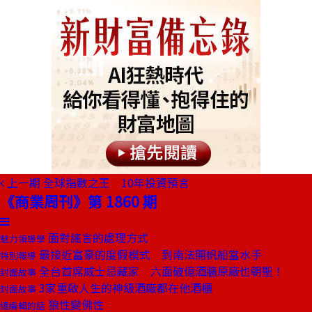
上一期
全球指數之王 10年投資預言
《商業周刊》第 1860 期
面對謠言的處理方式
魅力領導學
最接近富豪的度假模式 到南法開帆船當水手
特別報導
全台首席威士忌藏家 六面破億酒牆原廠也朝聖！
封面故事
3家重啟人生的神級酒廠都在他酒櫃
封面故事
狼性變佛性
總編輯的話