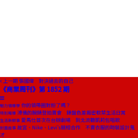
上一期
張國煒 對決過去的自己
《商業周刊》第 1852 期
你的領帶圈對粉了嗎？
魅力領導學
溥儀的腕錶登拍賣會 錶盤色差揭密軟禁生活日常
特別報導
愛馬仕首次在台辦劇場 到北流聽凱莉包唱歌
生活新鮮事
故宮、Nike、Levi's競相合作 不賣衣服的時裝設計鬼
封面故事
才