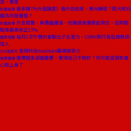
息、價差
最多賺7%升值匯差》強升息結束，美元轉弱？歐元和日
封面故事
圓為何是優選？
升息尾聲，房價繼續漲⋯但賺建商優惠趁現在，這時間
封面故事
點後最高修正15%
每月1次午餐約會聊出子女潛力，LVMH執行長這樣教接
國際視窗
班人
善用科技maintain職場競爭力
GO!溜英文
達標越多卻越憂鬱、覺得自己不夠好？你可能這個有毒
商周書摘
心態上身了