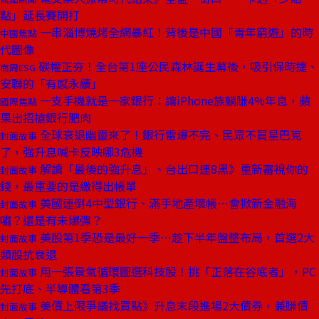
點」延長賽開打
一串淄博燒烤全網暴紅！背後是中國「青年窮遊」的時
中國焦點
代圖像
碳權正夯！全台第1座公民森林誕生幕後，吸引保時捷、
商周ESG
安聯的「有感永續」
一支手機就是一家銀行：讓iPhone族躺賺4%年息，蘋
國際焦點
果出招搶銀行肥肉
全球衰退幽靈來了！銀行雷爆不完、民眾不買星巴克
封面故事
了，強升息喊卡反映哪3危機
解讀「最後的強升息」、台出口連8黑》重新審視你的
封面故事
錢，最重要的是繳得出帳單
美國連倒4中型銀行、滿手地產壞帳⋯會掀新金融海
封面故事
嘯？還是有未爆彈？
美股第1季恐是最好一季⋯趁下半年盤整布局，首選2大
封面故事
類股抗衰退
用一張景氣循環圖選科技股！挑「正落在谷底者」，PC
封面故事
先打底、半導體看第3季
美債上限爭議找買點》升息末段進場2大債券，兼賺債
封面故事