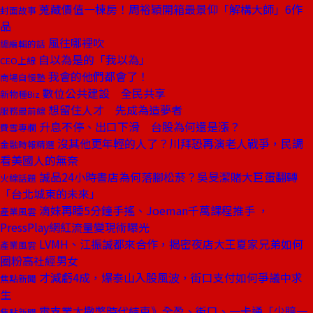
蒐藏價值一棟房！周裕穎開箱最景仰「解構大師」6作
封面故事
品
風往哪裡吹
總編輯的話
自以為是的「我以為」
CEO上線
我會的他們都會了！
商場自慢塾
數位公共建設 全民共享
新物種Biz
想留住人才 先成為造夢者
服務最前線
升息不停、出口下滑 台股為何還是漲？
費雪專欄
沒其他更年輕的人了？川拜恐再演老人戰爭，民調
金融時報精選
看美國人的無奈
誠品24小時書店為何落腳松菸？吳旻潔賭大巨蛋翻轉
火線話題
「台北城東的未來」
滴妹再睡5分鐘手搖、Joeman千萬課程推手 ，
產業風雲
PressPlay網紅流量變現術曝光
LVMH、江振誠都來合作，揭密夜店大王夏家兄弟如何
產業風雲
圈粉高社經男女
才減虧4成，爆泰山入股風波，街口支付如何爭議中求
焦點新聞
生
電支業大撒幣時代結束》全盈、街口、一卡通「少賠一
焦點新聞