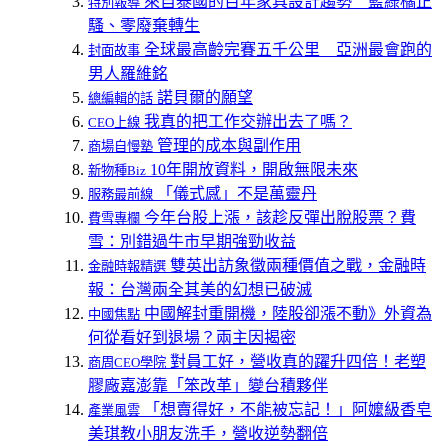
來自泰國的百年家具設計趨勢 藍綠橘正
特別報導
騷、零廢棄轉生
全球最高齡完賽五千公里 亞洲最會跑的
封面故事
男人羅維銘
諾貝爾的願望
總編輯的話
我真的把工作交辦出去了嗎？
CEO上線
管理的成本與副作用
商場自慢塾
10年開放資料，開啟無限未來
新物種Biz
「儀式感」不是萬靈丹
服務最前線
今年台股上漲，該趁反彈出脫股票？費
費雪專欄
雪：別錯過牛市早期強勁收益
雙英出訪象徵兩種價值之戰，金融時
金融時報精選
報：台灣兩全其美的幻想已破滅
中國解封重開機，陸股卻漲不動》外資為
中國焦點
何從看好到退場？兩主因揭密
對員工好，營收真的躍升四倍！老塑
商周CEO學院
膠廠嘉澎靠「笨改革」變台積夥伴
「想賣得好，不能被忘記！」阿嬤級香皂
產業風雲
美琪教小朋友洗手，營收逆勢翻倍