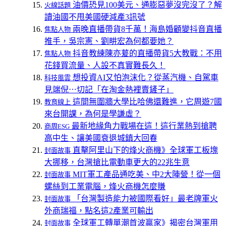
油價恐見100美元、通膨惡夢沒完沒了？解
火線話題
讀油國不甩美國硬減產3訊號
兩晚直播帶貨8千萬！海島婚顧變抖音直播
焦點人物
推手，吳宗憲、劉畊宏為何都要她？
抖音教練陳亦萲的直播帶貨5大教戰：不用
焦點人物
花錢買流量、人設不真實難長久！
想投資AI又怕泡沫化？從蒸汽機、自駕車
科技風雲
見端倪⋯切記「在淘金熱裡賣鏟子」
這間無圍牆大學比哈佛還難進，它周遊7國
教育線上
來台開課，為何是學謙虛？
最新地緣角力戰場在這！這行業熱到搶聘
商周ESG
高中生、讓美國衰退城鎮大回春
直擊阿里山下的烽火商機》全球軍工板塊
封面故事
大挪移，台灣搶比電動車更大的22兆生意
MIT軍工產品通吃美、中2大陣營！從一個
封面故事
螺絲到工業電腦，烽火商機怎麼賺
「台灣製造能力被國際看好」最老牌軍火
封面故事
外商瑞福，點名這2產業可輸出
全球軍工轉單潮首波贏家》揭密台灣軍用
封面故事