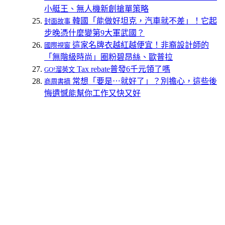
小艇王、無人機新創搶單策略
韓國「能做好坦克，汽車就不差」！它起
封面故事
步晚憑什麼變第9大軍武國？
這家名牌衣越紅越便宜！非裔設計師的
國際視窗
「無階級時尚」圈粉碧昂絲、歐普拉
Tax rebate普發6千元領了嗎
GO!溜英文
常想「要是⋯就好了」？別擔心，這些後
商周書摘
悔遺憾能幫你工作又快又好