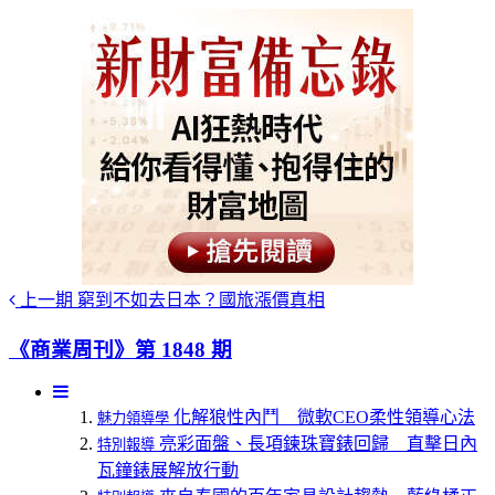
上一期
窮到不如去日本？國旅漲價真相
《商業周刊》第 1848 期
化解狼性內鬥 微軟CEO柔性領導心法
魅力領導學
亮彩面盤、長項鍊珠寶錶回歸 直擊日內
特別報導
瓦鐘錶展解放行動