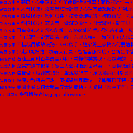
AI越快，心要越定》AI革命像轉位轉型！該做深這件事
封面故事
AI入門10技》沒空想旅行計畫？心裡有苦想傾訴？從Li
封面故事
AI職場16技》秒回郵件、摘要會議紀錄、模擬面試⋯
封面故事
AI斜槓10技》寫文案、做SEO優化、開發遊戲，新工
封面故事
同事安心才能談AI創新！Whoscall推手3招佛系推廣，
封面故事
「IT部門一定要衝第一線」台灣大拚AI，如何用30人帶
封面故事
不惜裁員解散法務、SEO寫手，這家線上家教為何要這樣
封面故事
少走AI冤枉路！機器人行員、智能客服踩坑，台新金學
封面故事
石油巨頭創百年最高淨利，看懂你越罵我、我越賺的「
國際焦點
臨盆前還在搶單！從三人公司衝到世界第一，百億機殼
焦點人物
這樣做，績效高15%！敢說我錯了、承認脆弱的4堂柔
焦點人物
領導力教練為何想「廢掉總經理職位」？跟著巴菲特、
管理線上
美國企業為何大裁員又大開職缺，人資揭「幽靈工作」
國際視窗
搭飛機先查baggage allowance
GO!溜英文