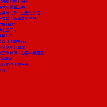
，別被工具迷花眼
ne就能輕鬆上手
它當萬能助手，生產力加倍！
具一次學，助你跨出界限
反加速成功
動全公司？
推AI？
會善用「翻譯官」
污名貼水」原理
女王陳美琪：心要熱手要黑
性領導課
無印前舵手找答案
真相