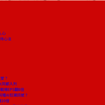
人心
招待心法
天堂？
大同都入列
場EPS翻8倍
何種AI狂潮訊號？
10倍