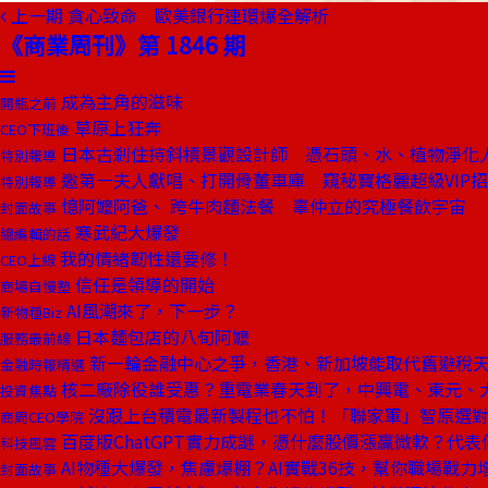
上一期
貪心致命 歐美銀行連環爆全解析
《商業周刊》第 1846 期
成為主角的滋味
開瓶之前
草原上狂奔
CEO下班後
日本古剎住持斜槓景觀設計師 憑石頭、水、植物淨化
特別報導
邀第一夫人獻唱、打開骨董車庫 窺秘寶格麗超級VIP
特別報導
憶阿嬤阿爸、 跨牛肉麵法餐 辜仲立的究極餐飲宇宙
封面故事
寒武紀大爆發
總編輯的話
我的情緒韌性還要修！
CEO上線
信任是領導的開始
商場自慢塾
AI風潮來了，下一步？
新物種Biz
日本麵包店的八旬阿嬤
服務最前線
新一輪金融中心之爭，香港、新加坡能取代舊避稅
金融時報精選
核二廠除役誰受惠？重電業春天到了，中興電、東元、
投資焦點
沒跟上台積電最新製程也不怕！「聯家軍」智原選對戰
商周CEO學院
百度版ChatGPT實力成謎，憑什麼股價漲贏微軟？代表
科技風雲
AI物種大爆發，焦慮爆棚？AI實戰36技，幫你職場戰力增
封面故事