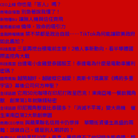
你也是「答人」嗎？
CEO上線
別急著說我懂了！
商場自慢塾
讓無人機與信任齊飛
新物種Biz
僥倖，致命的吸引力
服務最前線
禁不禁都是政治自殺⋯⋯TikTok為何能讓歐美政府
金融時報精選
如此尷尬？
三星再挖台積電前主管！2樁人事新動向，看半導體國
科技風雲
際盃挖角大戰
台達電小金雞登泰國股王！泰達電為什麼是電動車獲利
科技風雲
密碼？
越鬧越好、越破框它越愛！奧斯卡7獎贏家《媽的多重
國際焦點
宇宙》幕後公司何方神聖？
它用50元咖啡在印尼打敗星巴克！東南亞唯一餐飲獨角
全球話題
獸 創業第1年就賺錢秘密
印尼獨角獸竟比泰國多？「消滅不平等」變大商機 催
全球話題
生東南亞第2大新創樂園
與蘋果聯名信用卡仍慘摔 華爾街資優生高盛的兩
商周CEO學院
難：該做自己，還是別人期許的？
他拍黑琵30年，喪妻、罹癌擋不了他記錄生態奇蹟：想
商周ESG