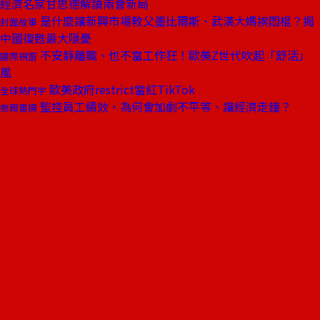
經濟名家甘思德解讀兩會新局
是什麼讓新興市場教父墨比爾斯、武漢大媽挨悶棍？揭
封面故事
中國復甦最大隱憂
不安靜離職、也不當工作狂！歐美Z世代吹起「舒活」
國際視窗
風
歐美政府restrict當紅TikTok
全球熱門字
監控員工績效，為何會加劇不平等、讓經濟走鐘？
商周書摘