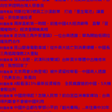
向世界證明台灣人很善良
特斯拉第5號員工沙漠創業 打造「重生電池」讓蓋
國際焦點
茲、貝佐斯搶投資
兩岸直航第一時間，前進中國4大經濟廊帶 直擊「習
封面故事
獨權時代」經濟重開機真相
走訪珠三角外貿重鎮》一位台商透露：華為開始低頭拉
封面故事
攏我們合作
昆山變身電動車城！從外商大逃亡到消費爆棚，中國長
封面故事
三角追蹤復甦2大重點
深入合肥、武漢科技雙城》台幹買半導體中古機修來
封面故事
用：我想回家了
北京兩會火熱登場》被外資留校察看⋯中國商人透露
封面故事
「仇美友台」新風向
A股看漲15％最新投資報告 全民瘋露營的中國，5大機
封面故事
會股出列
中國爬得起？怎賺人民幣？前白宮亞洲專家庫珀：台商
封面故事
得判斷會不會被中國利用
中國外企都在學鄧小平的「韜光養晦」...來往美中30年
封面故事