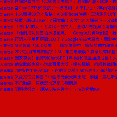
它讓記者自問「以後會消失嗎？」看6個AI潛入職場、
封面故事
當ChatGPT像9歲孩子一樣聰明！AI平民化，2年內可能
封面故事
未來職場80分才及格！AI的iPhone時刻，正決定你10
封面故事
發展台版ChatGPT？簡立峰：客製化AI大腦是下一波商
封面故事
「會用AI的人，將取代不會的人」全球AI先趨吳恩達描繪
封面故事
「他們成功到害怕承擔風險」 Google前資深副總，
封面故事
行銷人不用再煩惱SEO了？Google前高管直言，關鍵
封面故事
AI將製造「無用階層」，職場劇變中 鍛練想像力和靈
封面故事
2023投資市場關鍵字：AI 誰受惠最廣？贏家股有哪些
封面故事
獨家專訪》他發現ChatGPT 1年長到9歲且加速成長！
封面故事
他寫狀紙也寫小說拿百萬大獎、還被翻拍 乖乖牌律師
人物特寫
7成植物工廠沒獲利，它的芽菜種出50%高毛利率 這間
產業風雲
又愛又怕受傷害？中國零元觀光團出籠 泰國、威尼斯
國際視窗
不只胸痛 這狀況也恐是心臟問題
良醫問診
明明很努力，卻沒反映在數字上？快砍雞肋KPI
商周書摘