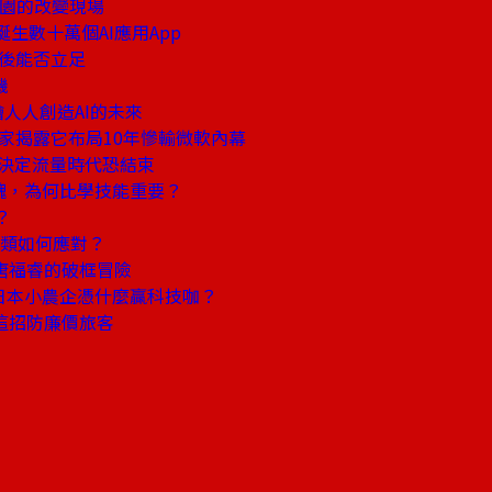
校園的改變現場
誕生數十萬個AI應用App
年後能否立足
機
人人創造AI的未來
獨家揭露它布局10年慘輸微軟內幕
字決定流量時代恐結束
魂，為何比學技能重要？
？
人類如何應對？
唐福睿的破框冒險
日本小農企憑什麼贏科技咖？
這招防廉價旅客