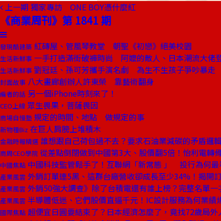
上一期
獨家專訪 ONE BOY憑什麼紅
《商業周刊》第 1841 期
紅磚屋、管風琴教堂 朝聖《初戀》絕美校園
發現酷建築
一手打造滿街破褲時尚 阿嬤的敵人、日本潮流大佬
生活新鮮事
劉冠廷、孫可芳攜手演名劇 為生不生孩子爭吵暴走
生活新鮮事
八大畫廊創辦人許東榮 靠藝術翻身
封面故事
另一個iPhone時刻來了！
編者的話
眾生畏果，菩薩畏因
CEO上線
規定的時間、地點 做規定的事
商場自慢塾
在巨人肩膀上堆積木
新物種Biz
誰想跟自己荷包過不去？要求石油業減碳的矛盾邏
金融時報精選
從差點倒閉做到中國第3大、股價翻5倍！怡利電轉
商周CEO學院
中國科技監管鬆手了！互聯網「新常態 」 投行為何最
中國焦點
外銷訂單連5黑、這群台廠營收卻成長至少34%！揭開訂
產業風雲
外銷50強大調查》除了台積電還有誰上榜？完整名單一
產業風雲
半導體低迷、它們股價直逼千元！IC設計服務為何業績
產業風雲
超便宜日圓要結束了？日本經濟怎麼了，竟找72歲局外
國際焦點