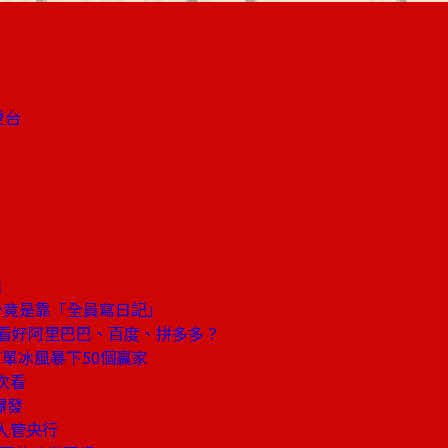
登台
輯
骨竟是靠「全員寫日記」
看好阿里巴巴、百度、拼多多？
單冰風暴下50個贏家
次看
爆發
人管央行