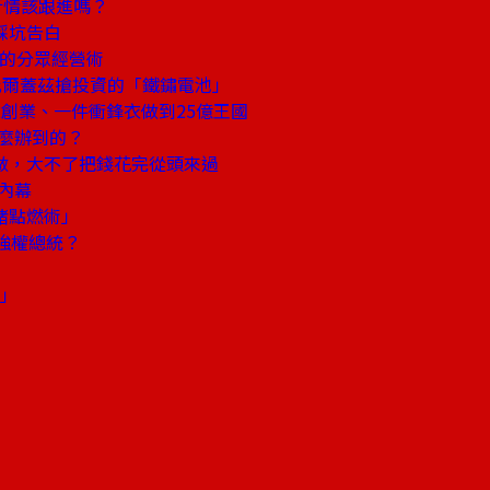
行情該跟進嗎？
踩坑告白
捧的分眾經營術
比爾蓋茲搶投資的「鐵鏽電池」
7歲創業、一件衝鋒衣做到25億王國
怎麼辦到的？
手做，大不了把錢花完從頭來過
內幕
緒點燃術」
強權總統？
知」