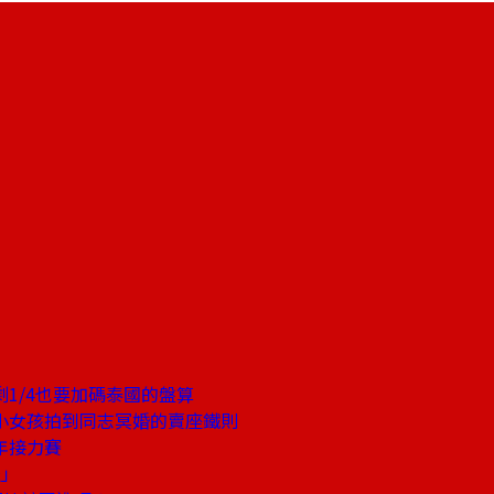
1/4也要加碼泰國的盤算
小女孩拍到同志冥婚的賣座鐵則
年接力賽
退」