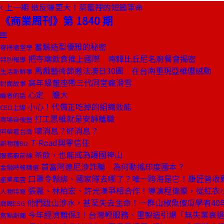
上一期
造反賺更大！菜籃裡的短鏈革命
《商業周刊》第 1840 期
蓄鬍造型優雅的秘密
穿搭隨堂學
把寺廟飲食推上國際 南韓比丘尼名廚餐會揭密
特別報導
馬戲藝術節邀法澳日30團 在台南重現亞維儂感動
生活新鮮事
高年級董座帶三代同堂瘋滑雪
封面故事
心定 膽大
編者的話
小心！代償正吃掉的組織效能
CEO上線
打工思維就是安靜離職
商場自慢塾
壞消息？好消息？
阿榮看台商
T-Road與零信任
新物種Biz
茶飲，也能成為護國神山
服務最前線
首富阿達尼涉詐騙 為何動搖印度國本？
金融時報精選
口罩令鬆綁、國家隊去哪了？唯一跨海是它！康匠營收剩
產業風雲
張震、林柏宏、許光漢爭相合作！導演程偉豪，從紅衣
人物特寫
他們跋山涉水，甚至失去生命！一群山椒魚傻瓜學者40
商周ESG
今年經濟難保3！台灣輕服務、重製造引爆「無失業衰
焦點新聞