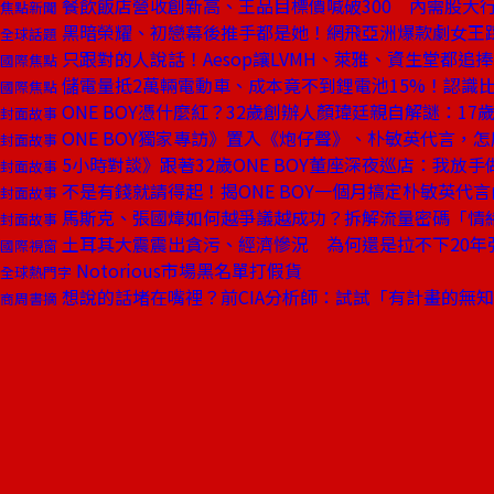
餐飲飯店營收創新高、王品目標價喊破300 內需股大
焦點新聞
黑暗榮耀、初戀幕後推手都是她！網飛亞洲爆款劇女王
全球話題
只跟對的人說話！Aesop讓LVMH、萊雅、資生堂都追
國際焦點
儲電量抵2萬輛電動車、成本竟不到鋰電池15%！認識
國際焦點
ONE BOY憑什麼紅？32歲創辦人顏瑋廷親自解謎：1
封面故事
ONE BOY獨家專訪》置入《炮仔聲》、朴敏英代言，
封面故事
5小時對談》跟著32歲ONE BOY董座深夜巡店：我放
封面故事
不是有錢就請得起！揭ONE BOY一個月搞定朴敏英代言
封面故事
馬斯克、張國煒如何越爭議越成功？拆解流量密碼「情
封面故事
土耳其大震震出貪污、經濟慘況 為何還是拉不下20年
國際視窗
Notorious市場黑名單打假貨
全球熱門字
想說的話堵在嘴裡？前CIA分析師：試試「有計畫的無
商周書摘