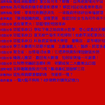
裁員潮看趨勢》重災區在哪？臉書、亞馬遜放緩元宇宙
國際焦點
為何裁員的幾乎都是軟體業？ 解密3個必知產業新風向
國際焦點
按摩、零食吃到飽恐消失 一場裁員終結矽谷幸福管理
國際焦點
「棄骨感擁肉感」卻賣更差 維密討好女性為何市場不
產業風雲
造反賺更大！菜籃裡的短鏈革命
封面故事
菜籃革命1》學松下幸之助自來水哲學 空心菜農逆天
封面故事
菜籃革命2》夏天綠竹筍冬天吃得到！他剷平淡旺季365
封面故事
菜籃革命3》科技買菜商機大爆發 量販店、菜市場拚
封面故事
學王永慶兩片菜都不能爛 北農讓農人、盤商、民眾多
封面故事
幫全家、台積電切水果！它把滯銷鳳梨釋迦變裝外銷
封面故事
機器人搬菜、農田有大數據 包辦家樂福一半蔬果！
封面故事
比特幣挖礦餘溫都利用 荷蘭成第二大農業出口國
封面故事
安靜離職是假流行嗎？職場暴紅語破解三招
國際視窗
這些疾病都會關節痛 你是哪一種？
良醫問診
一個大腦不夠用？4步驟教你擴充記憶力
商周書摘