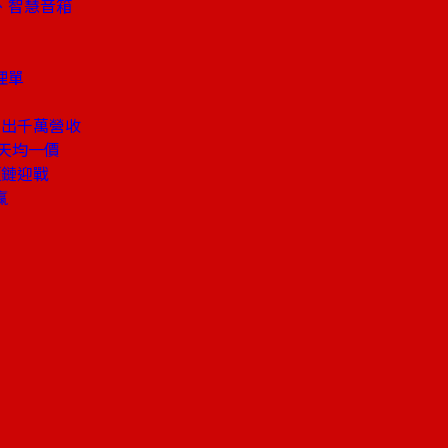
、智慧音箱
埋單
種出千萬營收
天均一價
短鏈迎戰
贏