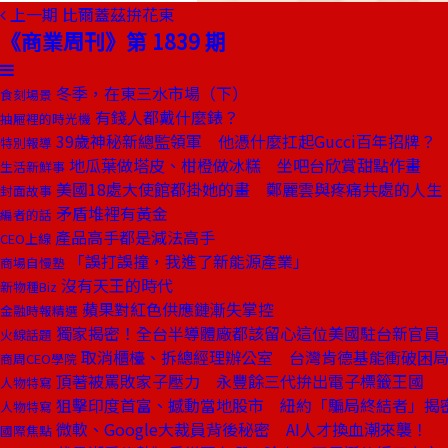
上一期
比爾蓋茲拚花東
《商業周刊》第 1839 期
冬季，在東三水市場（下）
食刻場景
有錢人都戴什麼錶？
抽屜裡的時光機
39歲神秘新總監領軍 他憑什麼扛起Gucci百年招牌？
特別報導
地瓜葉做塔皮、柑橙做冰糕 坐吧台欣賞甜點作畫
生活新鮮事
美國18處大使館都掛她的畫 鄭麗雲與疼痛共處的人生
封面故事
矛盾堆裡有黃金
編者的話
產品高手都是減法高手
CEO上線
「誤打誤撞，我進了新能源產業」
商場自慢塾
沒有天王的時代
新物種Biz
蘋果對紅色供應鏈漸失掌控
金融時報精選
獨家揭密！全台半導體廠都該留心這位美國駐台新官員
火線話題
取消櫃檯、拆總經理辦公室 台灣肯德基能衝破困
商周CEO學院
頂著被罵敗家子壓力 永豐餘三代拚出電子標籤王國
人物特寫
狙擊印度首富、撼動當地股市 紐約「騙局終結者」揭
人物特寫
微軟、Google大裁員背後秘密 AI人才換血潮來襲！
國際焦點