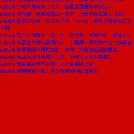
打地獄專線讓心不累 信義房屋離職率減近半
封面故事
喜特麗、膠囊廠線上一起學 把安靜員工變大將之才
封面故事
問到飽舞台、設匿名信箱 Pinkoi、鮮乳坊給足員工安
封面故事
全感
選工作像選系一樣自由 星展銀「大風吹制」留住人才
封面故事
練習當占據結構洞的人！工程師三級跳美中台大咖學者
封面故事
如果老闆不幫忙加薪 怎開口把尷尬話題變雙贏？
封面故事
與亞馬遜拚低價又免運 中國拼多多攻美暴紅
國際視窗
胃食道逆流不處理 小心食道癌上身
良醫問診
越專制越依賴！奧運教練解開紀律迷思
商周書摘