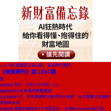
上一期
德國氫火車上路 氫氣時代崛起
《商業周刊》第 1834 期
冬季，在東三水市場（上）
食刻場景
幸運的限量編號
抽屜裡的時光機
GD、日本潮流教父創作同台比美 台北直擊30位藝術
生活新鮮事
家致敬米奇
勇闖80國完攻7大洲馬拉松 台灣foodpanda執行長：
封面故事