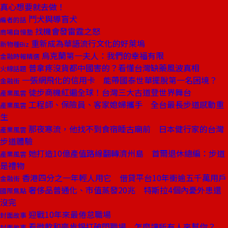
真心想要就去做！
鬥犬與導盲犬
編者的話
找機會發雷霆之怒
商場自慢塾
重新成為華語流行文化的好萊塢
新物種Biz
烏克蘭第一夫人：我們的幸福有限
金融時報精選
普拿疼沒貨都中國害的？看懂台灣缺藥風波真相
火線話題
一張網飛化的信用卡 能帶國泰世華擺脫第一名困境？
金融街
徒步商機紅遍全球！台灣三大古道登世界舞台
產業風雲
工程師、保險員、客家媳婦攜手 全台最長步道感動重
產業風雲
生
那夜寒流，他找不到食宿睡古廟前 日本健行家的台灣
產業風雲
步道體驗
她打造10億產值路線翻轉濟州島 首爾退休總編：步道
產業風雲
是禮物
香港四分之一年輕人用它 借貸平台10年衝逾五千萬用戶
金融街
奢侈品普通化、市值蒸發20兆 特斯拉4個內憂外患還
國際焦點
沒完
迎戰10年來最倦怠職場
封面故事
看微軟和麥肯錫打破悶職場 怎麼讓所有人來幫你？
封面故事