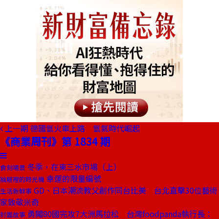
上一期
德國氫火車上路 氫氣時代崛起
《商業周刊》第 1834 期
冬季，在東三水市場（上）
食刻場景
幸運的限量編號
抽屜裡的時光機
GD、日本潮流教父創作同台比美 台北直擊30位藝術
生活新鮮事
家致敬米奇
勇闖80國完攻7大洲馬拉松 台灣foodpanda執行長：
封面故事