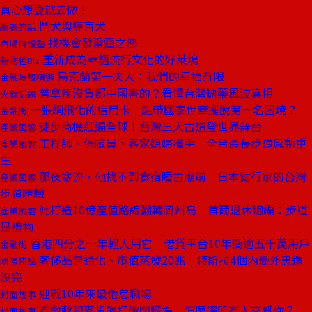
真心想要就去做！
鬥犬與導盲犬
編者的話
找機會發雷霆之怒
商場自慢塾
重新成為華語流行文化的好萊塢
新物種Biz
烏克蘭第一夫人：我們的幸福有限
金融時報精選
普拿疼沒貨都中國害的？看懂台灣缺藥風波真相
火線話題
一張網飛化的信用卡 能帶國泰世華擺脫第一名困境？
金融街
徒步商機紅遍全球！台灣三大古道登世界舞台
產業風雲
工程師、保險員、客家媳婦攜手 全台最長步道感動重
產業風雲
生
那夜寒流，他找不到食宿睡古廟前 日本健行家的台灣
產業風雲
步道體驗
她打造10億產值路線翻轉濟州島 首爾退休總編：步道
產業風雲
是禮物
香港四分之一年輕人用它 借貸平台10年衝逾五千萬用戶
金融街
奢侈品普通化、市值蒸發20兆 特斯拉4個內憂外患還
國際焦點
沒完
迎戰10年來最倦怠職場
封面故事
看微軟和麥肯錫打破悶職場 怎麼讓所有人來幫你？
封面故事