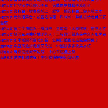
打地獄專線讓心不累 信義房屋離職率減近半
封面故事
喜特麗、膠囊廠線上一起學 把安靜員工變大將之才
封面故事
問到飽舞台、設匿名信箱 Pinkoi、鮮乳坊給足員工安
封面故事
全感
選工作像選系一樣自由 星展銀「大風吹制」留住人才
封面故事
練習當占據結構洞的人！工程師三級跳美中台大咖學者
封面故事
如果老闆不幫忙加薪 怎開口把尷尬話題變雙贏？
封面故事
與亞馬遜拚低價又免運 中國拼多多攻美暴紅
國際視窗
胃食道逆流不處理 小心食道癌上身
良醫問診
越專制越依賴！奧運教練解開紀律迷思
商周書摘