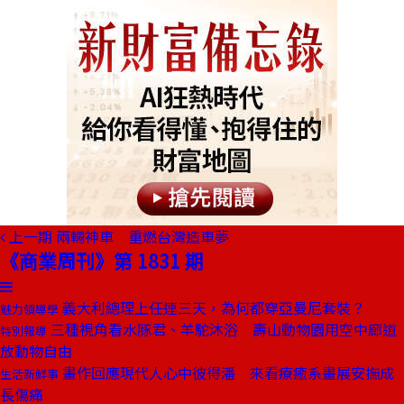
上一期
兩輛神車 重燃台灣造車夢
《商業周刊》第 1831 期
義大利總理上任連三天，為何都穿亞曼尼套裝？
魅力領導學
三種視角看水豚君、羊駝沐浴 壽山動物園用空中廊道
特別報導
放動物自由
畫作回應現代人心中彼得潘 來看療癒系畫展安撫成
生活新鮮事
長傷痛