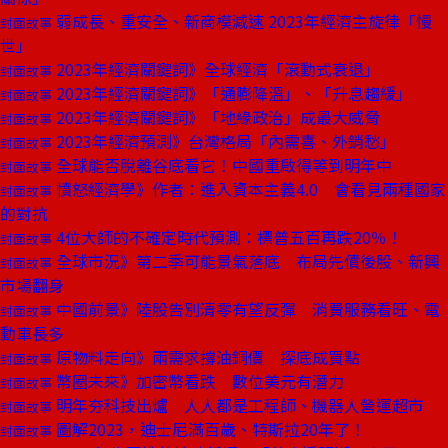
弱成長、重安全、新商模減速 2023年經濟主旋律「慢
封面故事
世」
2023年經濟關鍵詞》全球經濟「滾動式衰退」
封面故事
2023年經濟關鍵詞》「通膨降溫」、「升息趨緩」
封面故事
2023年經濟關鍵詞》「地緣政治」成最大威脅
封面故事
2023年經濟預測》台灣格局「內需喜、外銷愁」
封面故事
全球能否脫離谷底看它！中國重啟得等到明年中
封面故事
憤怒經濟學》作者：進入資本主義4.0 會看見兩種國家
封面故事
的對抗
4位大師的不確定時代預測：標普五百再跌20％！
封面故事
全球市況》第二季可能景氣落底 布局先債後股、新興
封面故事
市場翻身
中國前景》陸股告別清零有望反彈 消費服務看旺、電
封面故事
動車長多
原物料走向》兩需求撐油銅價 探底成買點
封面故事
幣圈未來》加密幣看跌 數位美元有潛力
封面故事
明年夯科技出爐 人人都是工程師、機器人營運超市
封面故事
圖解2023，迪士尼滿百歲、特斯拉20年了！
封面故事