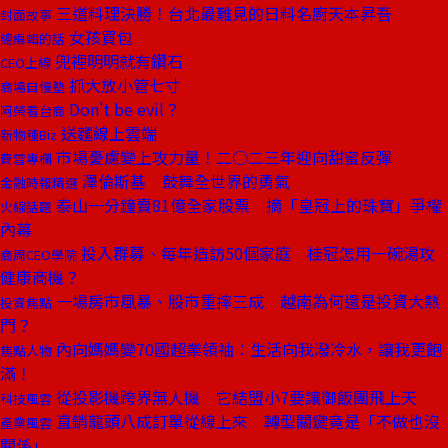
三道料理決勝！台北最難見的日料名廚天本昇吾
封面故事
女孩買包
總編輯的話
兜裡明明就有鑽石
CEO上線
抓大放小管七寸
商場自慢塾
Don't be evil？
阿榮看台商
送麵線上雲端
新物種Biz
市場憂慮變上攻力量！二○二三年迎向甜蜜反彈
費雪專欄
澤倫斯基 鼓舞全世界的勇氣
金融時報精選
泰山一分鐘賣81億全家股票 摘「皇冠上的珠寶」爭權
火線話題
內幕
投入群募、每年造訪50個家庭 桂冠怎用一碗湯攻
商周CEO學院
健康商機？
一場房市風暴、股市重摔三成 越南為何還是投資大熱
投資焦點
門？
內向媽媽變70國超業領袖：生活向我潑冷水，讓我更飽
焦點人物
滿！
從投影機跨界無人機 它結盟小7要讓御飯團飛上天
科技風雲
直銷龍頭八成訂單從線上來 轉型關鍵竟是「不做也沒
產業風雲
關係」