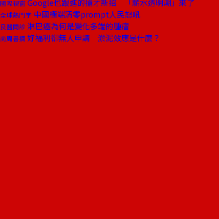
Google也跟進的搶才新招 「薪水透明潮」來了
國際視窗
中國極端清零prompt人民怒吼
全球熱門字
淋巴癌為何是變化多端的腫瘤
良醫問診
好福利卻無人申請 淤泥效應是什麼？
商周書摘