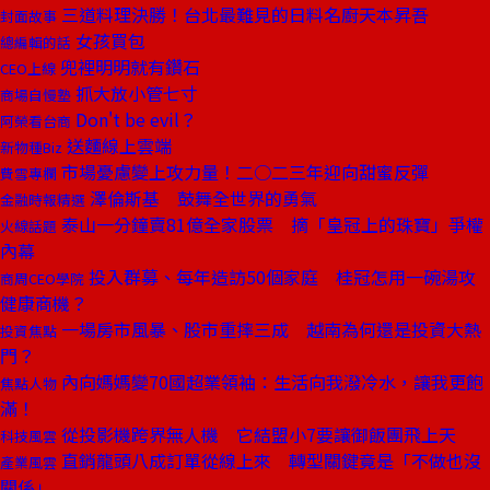
三道料理決勝！台北最難見的日料名廚天本昇吾
封面故事
女孩買包
總編輯的話
兜裡明明就有鑽石
CEO上線
抓大放小管七寸
商場自慢塾
Don't be evil？
阿榮看台商
送麵線上雲端
新物種Biz
市場憂慮變上攻力量！二○二三年迎向甜蜜反彈
費雪專欄
澤倫斯基 鼓舞全世界的勇氣
金融時報精選
泰山一分鐘賣81億全家股票 摘「皇冠上的珠寶」爭權
火線話題
內幕
投入群募、每年造訪50個家庭 桂冠怎用一碗湯攻
商周CEO學院
健康商機？
一場房市風暴、股市重摔三成 越南為何還是投資大熱
投資焦點
門？
內向媽媽變70國超業領袖：生活向我潑冷水，讓我更飽
焦點人物
滿！
從投影機跨界無人機 它結盟小7要讓御飯團飛上天
科技風雲
直銷龍頭八成訂單從線上來 轉型關鍵竟是「不做也沒
產業風雲
關係」