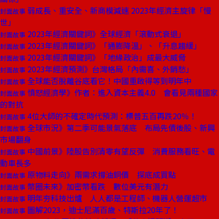
弱成長、重安全、新商模減速 2023年經濟主旋律「慢
封面故事
世」
2023年經濟關鍵詞》全球經濟「滾動式衰退」
封面故事
2023年經濟關鍵詞》「通膨降溫」、「升息趨緩」
封面故事
2023年經濟關鍵詞》「地緣政治」成最大威脅
封面故事
2023年經濟預測》台灣格局「內需喜、外銷愁」
封面故事
全球能否脫離谷底看它！中國重啟得等到明年中
封面故事
憤怒經濟學》作者：進入資本主義4.0 會看見兩種國家
封面故事
的對抗
4位大師的不確定時代預測：標普五百再跌20％！
封面故事
全球市況》第二季可能景氣落底 布局先債後股、新興
封面故事
市場翻身
中國前景》陸股告別清零有望反彈 消費服務看旺、電
封面故事
動車長多
原物料走向》兩需求撐油銅價 探底成買點
封面故事
幣圈未來》加密幣看跌 數位美元有潛力
封面故事
明年夯科技出爐 人人都是工程師、機器人營運超市
封面故事
圖解2023，迪士尼滿百歲、特斯拉20年了！
封面故事