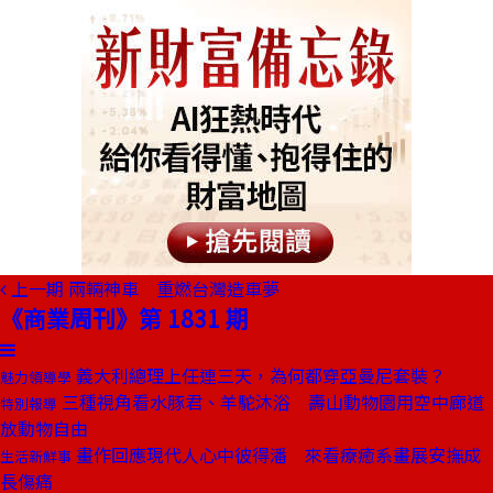
上一期
兩輛神車 重燃台灣造車夢
《商業周刊》第 1831 期
義大利總理上任連三天，為何都穿亞曼尼套裝？
魅力領導學
三種視角看水豚君、羊駝沐浴 壽山動物園用空中廊道
特別報導
放動物自由
畫作回應現代人心中彼得潘 來看療癒系畫展安撫成
生活新鮮事
長傷痛