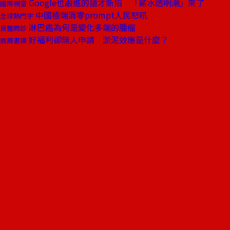
Google也跟進的搶才新招 「薪水透明潮」來了
國際視窗
中國極端清零prompt人民怒吼
全球熱門字
淋巴癌為何是變化多端的腫瘤
良醫問診
好福利卻無人申請 淤泥效應是什麼？
商周書摘