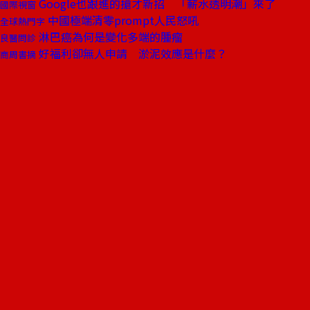
Google也跟進的搶才新招 「薪水透明潮」來了
國際視窗
中國極端清零prompt人民怒吼
全球熱門字
淋巴癌為何是變化多端的腫瘤
良醫問診
好福利卻無人申請 淤泥效應是什麼？
商周書摘