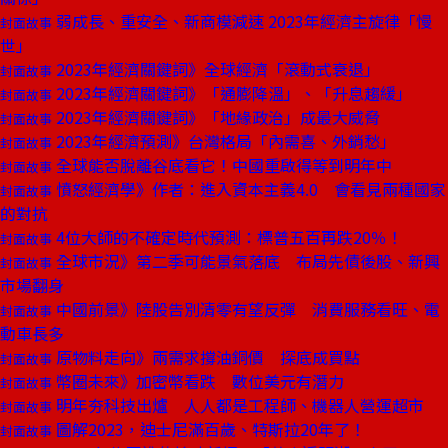
弱成長、重安全、新商模減速 2023年經濟主旋律「慢
封面故事
世」
2023年經濟關鍵詞》全球經濟「滾動式衰退」
封面故事
2023年經濟關鍵詞》「通膨降溫」、「升息趨緩」
封面故事
2023年經濟關鍵詞》「地緣政治」成最大威脅
封面故事
2023年經濟預測》台灣格局「內需喜、外銷愁」
封面故事
全球能否脫離谷底看它！中國重啟得等到明年中
封面故事
憤怒經濟學》作者：進入資本主義4.0 會看見兩種國家
封面故事
的對抗
4位大師的不確定時代預測：標普五百再跌20％！
封面故事
全球市況》第二季可能景氣落底 布局先債後股、新興
封面故事
市場翻身
中國前景》陸股告別清零有望反彈 消費服務看旺、電
封面故事
動車長多
原物料走向》兩需求撐油銅價 探底成買點
封面故事
幣圈未來》加密幣看跌 數位美元有潛力
封面故事
明年夯科技出爐 人人都是工程師、機器人營運超市
封面故事
圖解2023，迪士尼滿百歲、特斯拉20年了！
封面故事