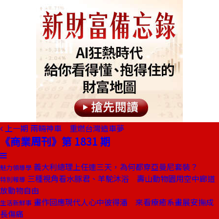
上一期
兩輛神車 重燃台灣造車夢
《商業周刊》第 1831 期
義大利總理上任連三天，為何都穿亞曼尼套裝？
魅力領導學
三種視角看水豚君、羊駝沐浴 壽山動物園用空中廊道
特別報導
放動物自由
畫作回應現代人心中彼得潘 來看療癒系畫展安撫成
生活新鮮事
長傷痛