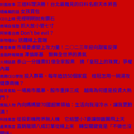
三道料理決勝！台北最難見的日料名廚天本昇吾
封面故事
女孩買包
總編輯的話
兜裡明明就有鑽石
CEO上線
抓大放小管七寸
商場自慢塾
Don't be evil？
阿榮看台商
送麵線上雲端
新物種Biz
市場憂慮變上攻力量！二○二三年迎向甜蜜反彈
費雪專欄
澤倫斯基 鼓舞全世界的勇氣
金融時報精選
泰山一分鐘賣81億全家股票 摘「皇冠上的珠寶」爭權
火線話題
內幕
投入群募、每年造訪50個家庭 桂冠怎用一碗湯攻
商周CEO學院
健康商機？
一場房市風暴、股市重摔三成 越南為何還是投資大熱
投資焦點
門？
內向媽媽變70國超業領袖：生活向我潑冷水，讓我更飽
焦點人物
滿！
從投影機跨界無人機 它結盟小7要讓御飯團飛上天
科技風雲
直銷龍頭八成訂單從線上來 轉型關鍵竟是「不做也沒
產業風雲
關係」