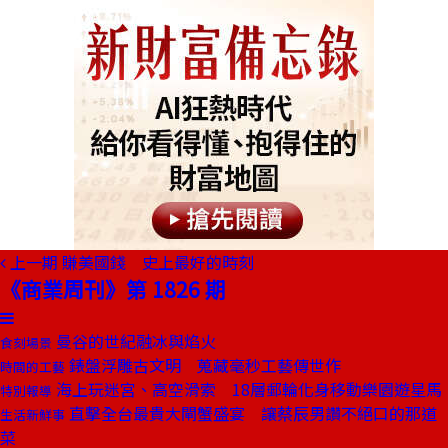
上一期
賺美國錢 史上最好的時刻
《商業周刊》第 1826 期
曼谷的世紀融冰與焰火
食刻場景
錶盤浮雕古文明 蒐藏毫秒工藝傳世作
時間的工藝
海上玩迷宮、高空滑索 18層郵輪化身移動樂園遊星馬
特別報導
直擊全台最貴大閘蟹盛宴 讓蔡辰男讚不絕口的那道
生活新鮮事
菜