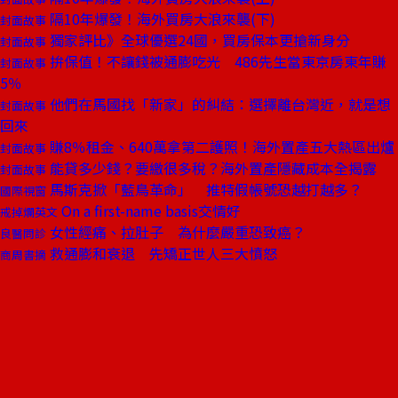
隔10年爆發！海外買房大浪來襲(下)
封面故事
獨家評比》全球優選24國，買房保本更搶新身分
封面故事
拚保值！不讓錢被通膨吃光 486先生當東京房東年賺
封面故事
5％
他們在馬國找「新家」的糾結：選擇離台灣近，就是想
封面故事
回來
賺8％租金、640萬拿第二護照！海外置產五大熱區出爐
封面故事
能貸多少錢？要繳很多稅？海外置產隱藏成本全揭露
封面故事
馬斯克掀「藍鳥革命」 推特假帳號恐越打越多？
國際視窗
On a first-name basis交情好
戒掉爛英文
女性經痛、拉肚子 為什麼嚴重恐致癌？
良醫問診
救通膨和衰退 先矯正世人三大憤怒
商周書摘