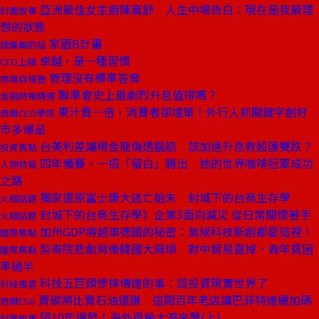
亞洲最佳女主廚陳嵐舒 人生中場告白：現在是我最理
封面故事
想的狀態
家園B計畫
總編輯的話
卓越，是一種習慣
CEO上線
管理沒有標準答案
商場自慢塾
聯準會史上最劇烈升息值得嗎？
金融時報精選
果汁貴一倍，消費者卻埋單！外行人抓關鍵字創好
商周CEO學院
市多爆品
台美利差讓楊金龍傷透腦筋 該加速升息救股匯雙跌？
投資焦點
四年備賽、一招「留白」勝出 她的世界咖啡冠軍成功
人物特寫
之路
獨家還原富士康大逃亡始末 封城下的台商生存學
火線話題
封城下的台商生存學》企業3面向減災 從日常關懷著手
火線話題
加州GDP將超車德國的秘密：氣候科技新創都愛這裡！
國際焦點
梨泰院悲劇背後韓國大麻煩 對中貿易直掉、青年貧困
國際焦點
率過半
科技五巨頭慘摔傳達的事：該投資現實世界了
科技風雲
賣碳將比賣石油還賺 這間百年老店讓巴菲特連續加碼
商周ESG
隔10年爆發！海外買房大浪來襲(上)
封面故事