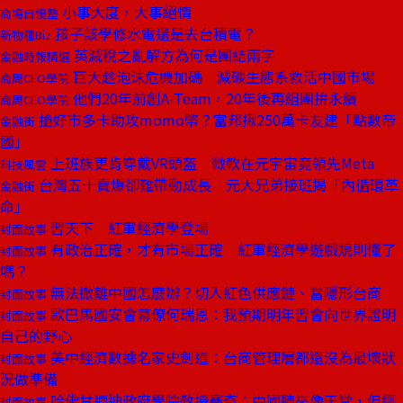
小事大度，大事絕情
商場自慢塾
孩子該學修水電還是去台積電？
新物種Biz
英減稅之亂解方為何是團結兩字
金融時報精選
巨大趁泡沫危機加碼 減碳生態系救活中國市場
商周CEO學院
他們20年前創A-Team，20年後再組團拚永續
商周CEO學院
搶好市多卡助攻momo幣？富邦揪250萬卡友建「點數帝
金融街
國」
上班族更肯穿戴VR頭盔 微軟在元宇宙竟領先Meta
科技風雲
台灣五十賣爆卻難帶動成長 元大兄弟接班揭「內循環革
金融街
命」
習天下 紅軍經濟學登場
封面故事
有政治正確，才有市場正確 紅軍經濟學遊戲規則懂了
封面故事
嗎？
無法撤離中國怎麼辦？切入紅色供應鏈、當隱形台商
封面故事
歐巴馬國安會幕僚何瑞恩：我預期明年習會向世界證明
封面故事
自己的野心
美中經濟數據名家史劍道：台商管理層都還沒為最壞狀
封面故事
況做準備
哈佛甘迺迪政府學院教授賽奇：中國聽來像天堂，但經
封面故事