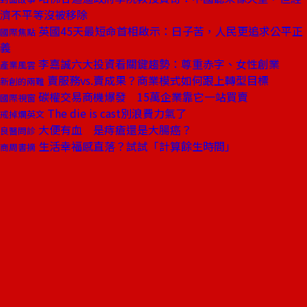
濟不平等沒被移除
英國45天最短命首相啟示：日子苦，人民更追求公平正
國際焦點
義
李嘉誠六大投資看關鍵趨勢：尊重赤字、女性創業
產業風雲
賣服務vs.賣成果？商業模式如何跟上轉型目標
新創的兩難
碳權交易商機爆發 15萬企業靠它一站買賣
國際視窗
The die is cast別浪費力氣了
戒掉爛英文
大便有血 是痔瘡還是大腸癌？
良醫問診
生活幸福感直落？試試「計算餘生時間」
商周書摘