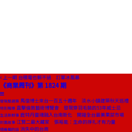
上一期
台積電也躲不過 訂單冰風暴
《商業周刊》第 1824 期
馬偕博士來台一百五十週年 淡水小鎮建築秋天巡禮
發現酷建築
直擊倫敦藝術博覽會 發現穿羽毛裝的53年威士忌
特別報導
鹿特丹靈魂融入台南新化 開箱全台最美果菜市場
生活新鮮事
江賢二最大藏家 張裕能：生命的掙扎才有力量
封面故事
消失中的台商
總編輯的話