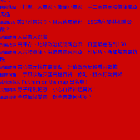
「打擊」大賣家、獨寵小賣家 手工藝電商股價漲贏亞
國際焦點
馬遜
美17州祭禁令、貝萊德成箭靶 ESG為何變共和黨公
商周ESG
敵？
人民幣大逃殺
封面故事
高庫存、地緣政治促貶新台幣 日圓最差看到150
封面故事
大宗物資漲、製造業遷東南亞 印尼盾、新加坡幣最抗
封面故事
跌
當心美元換在最高點 升值效應反轉看兩數據
封面故事
二手風吹進英國高檔百貨 修鞋、租衣打動貴婦
國際視窗
Put him on the map 出名啦！
戒掉爛英文
脖子痛別輕忽 小心自律神經異常！
良醫問診
全球氣候變遷 保全業為何利多？
商周書摘