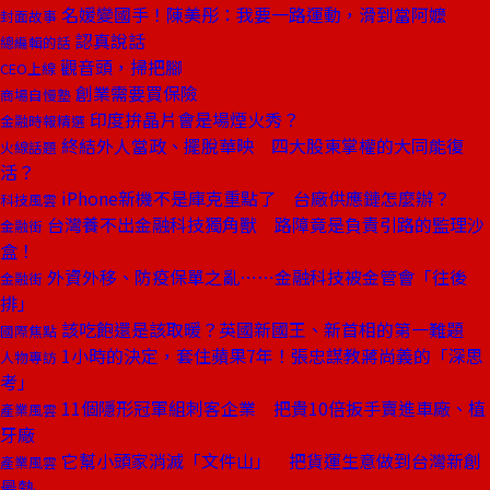
名媛變國手！陳美彤：我要一路運動，滑到當阿嬤
封面故事
認真說話
總編輯的話
觀音頭，掃把腳
CEO上線
創業需要買保險
商場自慢塾
印度拚晶片會是場煙火秀？
金融時報精選
終結外人當政、擺脫華映 四大股東掌權的大同能復
火線話題
活？
iPhone新機不是庫克重點了 台廠供應鏈怎麼辦？
科技風雲
台灣養不出金融科技獨角獸 路障竟是負責引路的監理沙
金融街
盒！
外資外移、防疫保單之亂⋯⋯金融科技被金管會「往後
金融街
排」
該吃飽還是該取暖？英國新國王、新首相的第一難題
國際焦點
1小時的決定，套住蘋果7年！張忠謀教蔣尚義的「深思
人物專訪
考」
11個隱形冠軍組刺客企業 把貴10倍扳手賣進車廠、植
產業風雲
牙廠
它幫小頭家消滅「文件山」 把貨運生意做到台灣新創
產業風雲
最熱