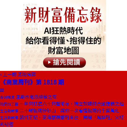
上一期
黑暗德國
《商業周刊》第 1818 期
里斯本老派排餐之夜
食刻場景
一年只打磨六十只藝術品，獨立製錶師合縱連橫之道
時間的工藝
二十噸玻璃矽砂山 讓你一次看懂玻璃的千變萬化
生活新鮮事
凱特王妃、安海瑟薇愛鞋來台 揭開「鳳梨鞋」火紅
生活新鮮事
的秘密