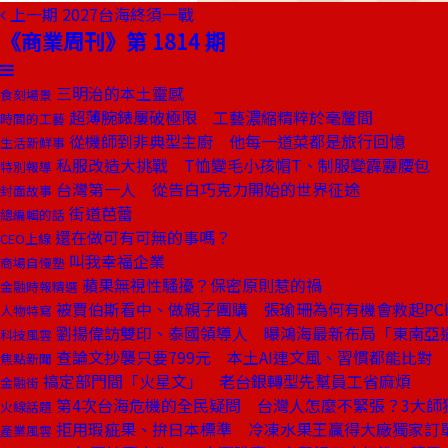
上一期
2027台海終須一戰
《商業周刊》第 1814 期
三明治的本土靈感
食刻場景
超薄腕錶屢破極限 工藝濃縮精粹於毫釐間
時間的工藝
從機師到非典型主廚 他每一道菜都是旅行回憶
生活新鮮事
私服改造大挑戰 T恤變毛小孩帽T、制服變霹靂腰包
特別報導
台灣第一人 從告白巧克力開始的世界征途
封面故事
街道芭蕾
總編輯的話
還在做可有可無的事嗎？
CEO上線
叫我幸福企業
商場自慢塾
蘋果無視性騷擾？保密原則惹的禍
金融時報精選
被賈伯斯看中、做親子團購 張瑜珊為何有機會救起PCh
人物特寫
劉揚偉訪雙印、泰國領導人 曝鴻海最新布局「東南亞
科技風雲
查論文抄襲只要799元 本土AI連文風、習慣都能比對
焦點新聞
搞定部門間「火星文」 老台銀轉型先幫員工省麻煩
金融街
第4次台海危機的全民疑問 台灣人怎麼不緊張？3大師
火線話題
拒用瑕疵果、拚日本標準 冷凍水果王贏得大廠獨家訂
產業風雲