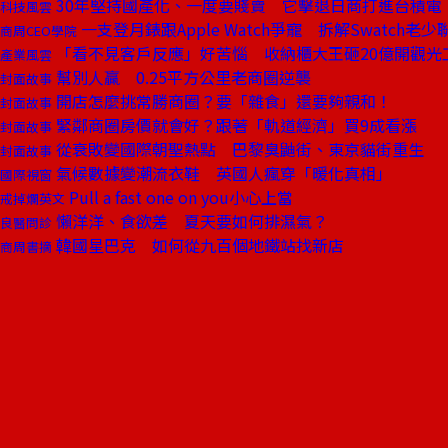
30年堅持國產化、一度要賤賣 它擊退日商打進台積電
科技風雲
一支登月錶跟Apple Watch爭寵 拆解Swatch老
商周CEO學院
「看不見客戶反應」好苦惱 收納櫃大王砸20億開觀光
產業風雲
幫別人贏 0.25平方公里老商圈逆襲
封面故事
開店怎麼挑常勝商圈？要「雜食」還要夠親和！
封面故事
緊鄰商圈房價就會好？跟著「軌道經濟」買9成看漲
封面故事
從衰敗變國際朝聖熱點 巴黎臭鼬街、東京貓街重生
封面故事
氣候數據變潮流衣鞋 英國人瘋穿「暖化真相」
國際視窗
Pull a fast one on you小心上當
戒掉爛英文
懶洋洋、食欲差 夏天要如何排濕氣？
良醫問診
韓國星巴克 如何從九百個地鐵站找新店
商周書摘