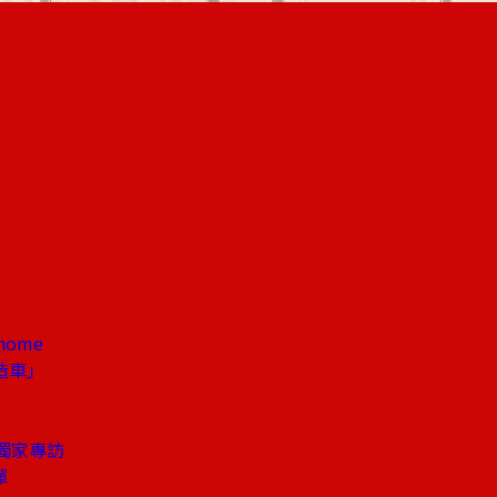
ome
造車」
獨家專訪
單