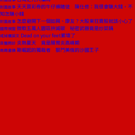
天天買彩券的牛仔褲賭徒 陳仕修：我很會賺大錢，不
封面故事
知怎賺小錢
怎麼避開下一個如興、康友？大股東狂賣股就該小心了
封面故事
微軟五萬人園區拚減碳 秘密武器竟是炒菜鍋
國際視窗
Dead on your feet累壞了
戒掉爛英文
炎熱夏天 竟是腸胃炎高峰期
良醫問診
剛崛起的獨裁者 狠鬥美俄的沙國王子
商周書摘