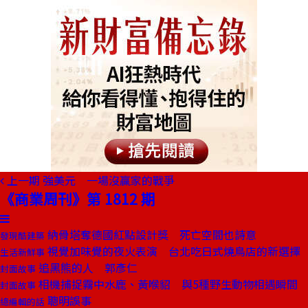
上一期
強美元 一場沒贏家的戰爭
《商業周刊》第 1812 期
納骨塔奪德國紅點設計獎 死亡空間也詩意
發現酷建築
視覺加味覺的夜火表演 台北吃日式燒鳥店的新選擇
生活新鮮事
追黑熊的人 郭彥仁
封面故事
相機捕捉霧中水鹿、黃喉貂 與5種野生動物相遇瞬間
封面故事
聰明誤事
總編輯的話