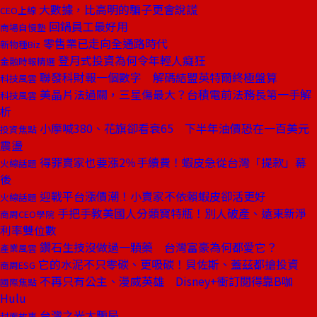
大數據，比高明的騙子更會說謊
CEO上線
回鍋員工最好用
商場自慢塾
零售業已走向全通路時代
新物種Biz
登月式投資為何令年輕人癡狂
金融時報精選
聯發科財報一個數字 解碼結盟英特爾終極盤算
科技風雲
美晶片法過關，三星傷最大？台積電前法務長第一手解
科技風雲
析
小摩喊380、花旗卻看衰65 下半年油價恐在一百美元
投資焦點
震盪
得罪賣家也要漲2％手續費！蝦皮急從台灣「提款」幕
火線話題
後
迎戰平台漲價潮！小賣家不依賴蝦皮卻活更好
火線話題
手把手教美國人分類寶特瓶！別人破產、遠東新淨
商周CEO學院
利率雙位數
鑽石生技沒做過一顆藥 台灣富豪為何都愛它？
產業風雲
它的水泥不只零碳、更吸碳！貝佐斯、蓋茲都搶投資
商周ESG
不再只有公主、漫威英雄 Disney+衝訂閱得靠B咖
國際焦點
Hulu
台灣之光大騙局
封面故事