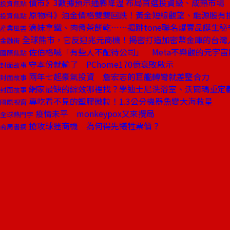
債市》3數據預示通膨降溫 布局首選投資級、成熟市場
投資焦點
原物料》油金價格雙雙回跌！黃金短線觀望、能源股有
投資焦點
滴妹拿鐵、肉骨茶餅乾⋯⋯揭跳tone聯名爆賣品誕生秘
產業風雲
全球熊市，它反迎兆元商機！揭密打造加密幣金庫的台灣
金融街
佐伯格喊「有些人不配待公司」 Meta不樂觀的元宇宙
國際焦點
守本份就輸了 PChome170億衰敗啟示
封面故事
兩年七起豪氣投資 詹宏志的巨艦轉彎就差整合力
封面故事
網家最缺的綜效哪裡找？學迪士尼洗浴室、沃爾瑪重定
封面故事
專吃看不見的塑膠微粒！1.3公分機器魚變大海救星
國際視窗
疫情未平 monkeypox又來攪局
全球熱門字
搶攻球迷商機 為何得先犧牲票價？
商周書摘