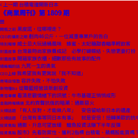
上一期
台積電撞開新日本
《商業周刊》第 1809 期
黑皮諾，往哪裡走？
開瓶之前
剷肉46公斤，一位減重專業戶的告白
CEO的攝影之眼
威士忌大玩過桶風味 蜂蜜、太妃糖甜香瞄準輕飲客
特別報導
台灣最時尚家族養成記 必學打蝴蝶結、失戀更要打扮
封面故事
開箱家族衣櫃，細數那些有故事的配件
封面故事
九死一生的勇氣
總編輯的話
我希望我有更常說「我不知道」
CEO上線
容許失敗，不怕失敗
商場自慢塾
從職籃經營談新創投資
新物種Biz
看清悲觀情緒下的訊號：牛市基礎正悄悄成形
費雪專欄
北約齊聲抗俄的暗潮：通膨惡火
金融時報精選
「有人反對，才能做八年」 安倍留給新日本的遺產
火線話題
「台灣有事等同日本有事」 就是安倍！扭轉美歐的抗
火線話題
通膨、升息可望放緩 鱷魚投資法賺下半年反彈
投資焦點
股市》先看防禦性、獲利2指標 台積電、蘋概股能買嗎
投資焦點