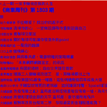
上一期
一支手機偷走我的人生
《商業周刊》第 1803 期
手往哪擺？ 找出你的起手式
魅力領導學
清掃你的心 一堂舞蹈課帶你重新認識自己
特別報導
煮咖啡交朋友
封面故事
關於咖啡可能讓你很意外的point
封面故事
一萬倍的錯誤
總編輯的話
借境練心
CEO上線
與病毒共處，需要明確的策略規畫
商場自慢塾
「未來網際網路宣言」的承諾
新物種Biz
烏國前總統：自由世界錯信普欽
金融時報精選
鋪路工人變機場跑道王 星、菲機場都找上他
產業風雲
搶賺美國5G最後一哩路！這些網通廠迎四年成長大運
國際焦點
不轉型就等死的老錫廠 如何讓英特爾、SpaceX都
商周CEO學院
防疫保單之亂》富邦產沒開拒絕重複投保第一槍，為何
火線話題
商譽和理賠金額的天平 富邦產：要守護所有保戶
火線話題
報酬率跌到台股第二慘 存股最愛的金融股還能買？
火線話題