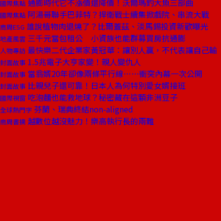
通膨時代它不漲價還降價！沃爾瑪釣大魚三部曲
國際焦點
阿湯哥聯手巴菲特？捍衛戰士續集掀戲院、串流大戰
國際焦點
誰說植物肉退燒了？比爾蓋茲、淡馬錫投資新歡曝光
商周ESG
三千元當包租公 小資族也能群募買房抗通膨
地產風雲
最快樂二代企業家黃冠華：讓別人贏，不代表讓自己輸
人物專訪
1.5兆電子大亨家變！親人變仇人
封面故事
當翁婿20年卻像兩條平行線……衝突內幕一次公開
封面故事
比親兒子還可靠！日本人為何特別愛女婿接班
封面故事
吃泡麵也能救地球？秘密藏在這顆非洲豆子
國際視窗
芬蘭、瑞典終結non-aligned
全球熱門字
越數位越沒魅力！樂高執行長的兩難
商周書摘