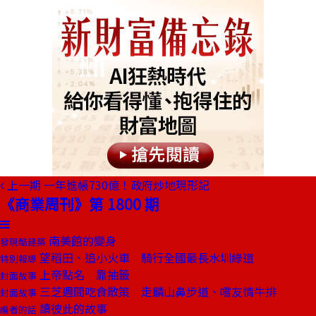
上一期
一年進帳730億！政府炒地現形記
《商業周刊》第 1800 期
南美館的變身
發現酷建築
望稻田、追小火車 騎行全國最長水圳綠道
特別報導
上帝點名 靠抽籤
封面故事
三芝週間吃食散策 走麟山鼻步道、嚐友情牛排
封面故事
讀彼此的故事
編者的話