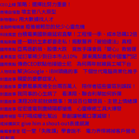
策略：選擇比努力重要！
CEO上線
壞主管八大原型
商場自慢塾
用大數據找人才
新物種Biz
疫後被輕忽的兒少心靈危機
金融時報精選
台積電美國新廠延宕直擊！工程慢一季、成本恐飆12倍
科技風雲
連一顆抗生素都要走私！揭獸醫界「被迫違法」真相
焦點新聞
亞馬遜虧損、股價大跌 竟放手讓會員「變心」救營運
國際焦點
從訂單稀少到日本市占10% 屏東鳳梨農戒中國奮鬥記
產業風雲
傳奇CEO欽點他接迪士尼 為何兩年就被員工喊下台
國際焦點
解決Google、IBM頭痛的事 下個世代電腦商業化推手
人物特寫
親愛的憂鬱症家人
封面故事
憂鬱風暴席捲全台兩百萬人 陪伴者這些雷區別誤踩！
封面故事
我同事的心生病了 看漢翔、聯合利華如何拆彈
封面故事
漢翔20年前就做酷事！常設百位關懷員、主管上情緒課
封面故事
從宏達電到唐綺陽都搶進 心靈療癒工具大爆發
封面故事
牛打嗝成暖化幫凶 新創讓牠戴口罩減碳！
國際視窗
give him a shout-out表達感謝
戒掉爛英文
從一堂「失敗課」學會說不 電力界悍將掉客戶營收
編輯會客室
反創高