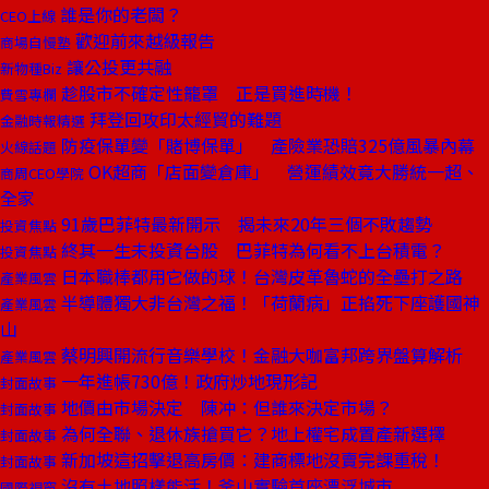
誰是你的老闆？
CEO上線
歡迎前來越級報告
商場自慢塾
讓公投更共融
新物種Biz
趁股市不確定性籠罩 正是買進時機！
費雪專欄
拜登回攻印太經貿的難題
金融時報精選
防疫保單變「賭博保單」 產險業恐賠325億風暴內幕
火線話題
OK超商「店面變倉庫」 營運績效竟大勝統一超、
商周CEO學院
全家
91歲巴菲特最新開示 揭未來20年三個不敗趨勢
投資焦點
終其一生未投資台股 巴菲特為何看不上台積電？
投資焦點
日本職棒都用它做的球！台灣皮革魯蛇的全壘打之路
產業風雲
半導體獨大非台灣之福！「荷蘭病」正掐死下座護國神
產業風雲
山
蔡明興開流行音樂學校！金融大咖富邦跨界盤算解析
產業風雲
一年進帳730億！政府炒地現形記
封面故事
地價由市場決定 陳冲：但誰來決定市場？
封面故事
為何全聯、退休族搶買它？地上權宅成置產新選擇
封面故事
新加坡這招擊退高房價：建商標地沒賣完課重稅！
封面故事
沒有土地照樣能活！釜山實驗首座漂浮城市
國際視窗