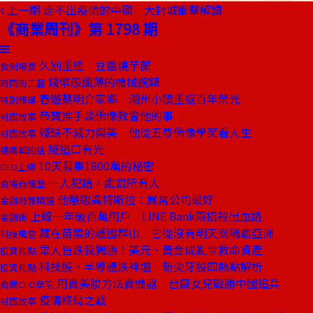
上一期
走不出疫情的中國 大封城衝擊解讀
《商業周刊》第 1798 期
久別重逢 豆醬燒芋蘅
食刻場景
錢幣般纖薄的機械腕錶
時間的工藝
春遊蔡明介家鄉 潮州小鎮重返百年榮光
特別報導
帝寶推手談佛像教會他的事
封面故事
殘缺不減力與美 他從五尊佛像學笑看人生
封面故事
隧道口有光
總編輯的話
10天募集1800萬的秘密
CEO上線
一人犯錯，處罰所有人
商場自慢塾
他慧眼識特斯拉：異常公司最好
金融時報精選
上線一年破百萬用戶 LINE Bank兩招殺出血路
金融街
藏在苗栗的護國群山 它從沒有明天到稱霸亞洲
科技風雲
眾人皆跌我獨漲！美元、黃金成亂世救命資產
投資焦點
科技股、半導體跌神壇 新尖牙股四熱點解析
投資焦點
用賣美妝方法賣機器 台廠女兒戰勝中國追兵
商周CEO學院
疫情終局之戰
封面故事