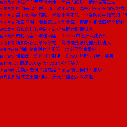
陳建仁：未來每天兩、三萬人確診 依然照常生活！
封面故事
廚師玩起社群、超商攻小家庭 晶華和全家全面擁抱疫
封面故事
員工家庭的風險，將變企業風險 企業防疫先練習想「
封面故事
孩童停課、關餐廳成本都要算 模範生挪威四步全解封
封面故事
防疫總打安全牌，對心理健康影響很大
封面故事
成也內容、敗也內容 Netflix市值掉六兆真相
國際焦點
新加坡告別李家掌權 為防疫落淚的他成接班人
人物特寫
衝刺機會與管控風險 怎麼平衡會最好？
新創的兩難
讓蟑螂、炸雞飛上鞋身 Crocs「醜出自我」翻身
國際視窗
搞錯Lucky for you小心得罪人
戒掉爛英文
痣變大是斑？還是癌？留意慢性傷口、濕疹
良醫問診
避險之王達利歐：美元帝國恐步入衰退
商周書摘