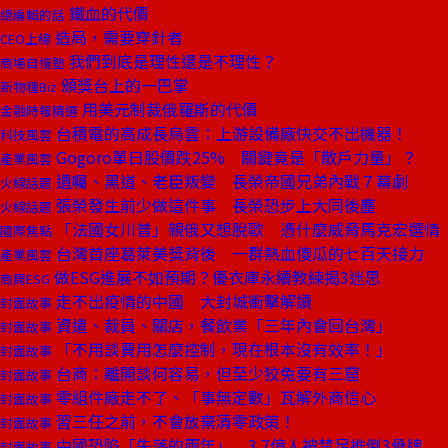
鐵血的代價
總編輯的話
造局，需要穿針者
CEO上線
我們到底是理性還是不理性？
商場自慢塾
頒獎台上的一巴掌
新物種Biz
用美元制裁俄羅斯的代價
金融時報精選
台積電的高成長烏雲：上游設備廠快交不出機器！
科技風雲
Gogoro單日股價跌25% 關鍵竟是「散戶力量」？
產業風雲
遺囑、黑道、老臣叛變 長榮帝國兄弟內戰７幕劇
火線話題
張榮發生前少做這件事 長榮恐步上大同後塵
火線話題
「法國女川普」親俄又想脫歐 憑什麼威脅馬克宏選情
國際焦點
台灣首座葛萊美獎背後 一群熱血傻瓜的七百天接力
產業風雲
做ESG進展不如預期？優衣庫永續教練揭3迷思
商周ESG
走不出疫情的中國 大封城衝擊解讀
封面故事
資遣、裁員、關店，餐飲業「三年內會回台灣」
封面故事
「不用談費用怎麼控制，現在根本沒有效率！」
封面故事
台商：離開談何容易，但至少狡兔要有三窟
封面故事
零組件廠走不了、「事無定數」瓦解外商信心
封面故事
習三任之前，不會放棄清零政策！
封面故事
中國恐陷「失落的兩年」 3.7億人被禁足推倒3骨牌
封面故事