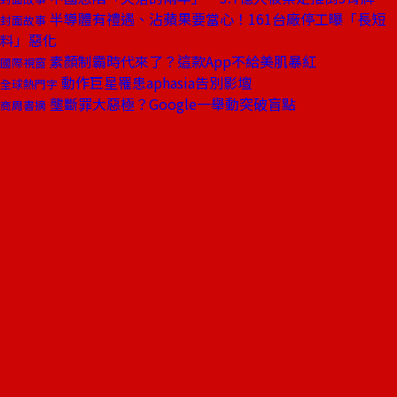
半導體有禮遇、沾蘋果要當心！161台廠停工曝「長短
封面故事
料」惡化
素顏制霸時代來了？這款App不給美肌暴紅
國際視窗
動作巨星罹患aphasia告別影壇
全球熱門字
壟斷罪大惡極？Google一舉動突破盲點
商周書摘