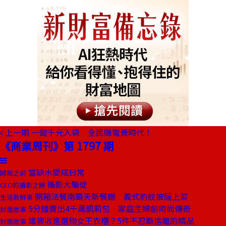
上一期
一鍵千元入袋 全民賺電費時代！
《商業周刊》第 1797 期
當缺水變成日常
開瓶之前
攝影大騙徒
CEO的攝影之眼
開箱法餐南霸天新餐廳 義式豹紋披薩上菜
生活新鮮事
5分鐘賣出4千萬凱莉包 家庭主婦創時尚傳奇
封面故事
誰被收進選物女王衣櫃？5件不忍斷捨離的精品
封面故事