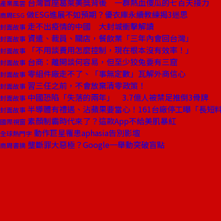
台灣首座葛萊美獎背後 一群熱血傻瓜的七百天接力
產業風雲
做ESG進展不如預期？優衣庫永續教練揭3迷思
商周ESG
走不出疫情的中國 大封城衝擊解讀
封面故事
資遣、裁員、關店，餐飲業「三年內會回台灣」
封面故事
「不用談費用怎麼控制，現在根本沒有效率！」
封面故事
台商：離開談何容易，但至少狡兔要有三窟
封面故事
零組件廠走不了、「事無定數」瓦解外商信心
封面故事
習三任之前，不會放棄清零政策！
封面故事
中國恐陷「失落的兩年」 3.7億人被禁足推倒3骨牌
封面故事
半導體有禮遇、沾蘋果要當心！161台廠停工曝「長短
封面故事
素顏制霸時代來了？這款App不給美肌暴紅
國際視窗
動作巨星罹患aphasia告別影壇
全球熱門字
壟斷罪大惡極？Google一舉動突破盲點
商周書摘