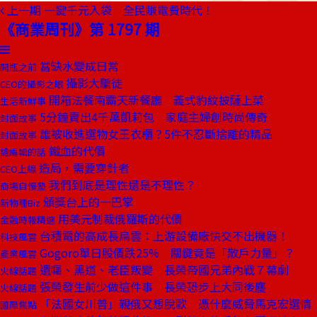
上一期
一鍵千元入袋 全民賺電費時代！
《商業周刊》第 1797 期
當缺水變成日常
開瓶之前
攝影大騙徒
CEO的攝影之眼
開箱法餐南霸天新餐廳 義式豹紋披薩上菜
生活新鮮事
5分鐘賣出4千萬凱莉包 家庭主婦創時尚傳奇
封面故事
誰被收進選物女王衣櫃？5件不忍斷捨離的精品
封面故事
鐵血的代價
總編輯的話
造局，需要穿針者
CEO上線
我們到底是理性還是不理性？
商場自慢塾
頒獎台上的一巴掌
新物種Biz
用美元制裁俄羅斯的代價
金融時報精選
台積電的高成長烏雲：上游設備廠快交不出機器！
科技風雲
Gogoro單日股價跌25% 關鍵竟是「散戶力量」？
產業風雲
遺囑、黑道、老臣叛變 長榮帝國兄弟內戰７幕劇
火線話題
張榮發生前少做這件事 長榮恐步上大同後塵
火線話題
「法國女川普」親俄又想脫歐 憑什麼威脅馬克宏選情
國際焦點