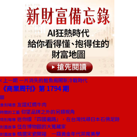
上一期
一片消失的鮭魚揭開新冷戰時代
《商業周刊》第 1794 期
友誼紅燜牛肉
食刻場景
仰望品牌之外的另類視角
時間的工藝
迷你版「四國遍路」，在台灣找尋日本石佛足跡
特別報導
住在博物館的大蒐藏家
封面故事
精選宋瓷開箱 一窺黃金年代茶席美學
封面故事