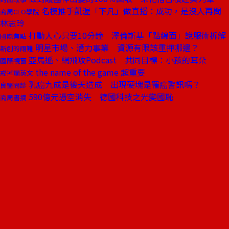
名模推手凱渥「下凡」做直播：成功，是沒人再問
商周CEO學院
林志玲
打動人心只要10分鐘 澤倫斯基「點線面」說服術拆解
國際焦點
明星市場、潛力事業 資源有限該重押哪邊？
新創的兩難
亞馬遜、網飛攻Podcast 共同目標：小孩的耳朵
國際視窗
the name of the game 超重要
戒掉爛英文
乳癌九成是後天造成 出現硬塊是罹癌警訊嗎？
良醫問診
590億元憑空消失 德國科技之光變國恥
商周書摘