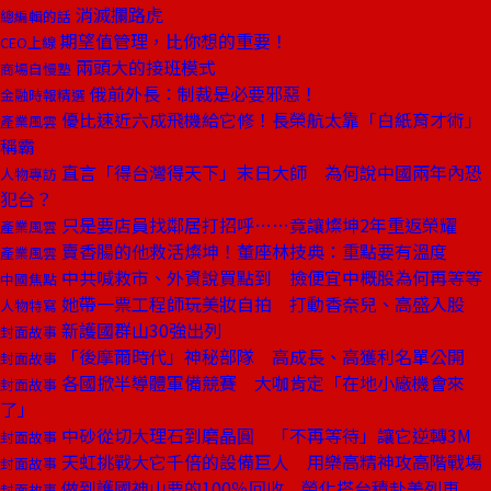
消滅攔路虎
總編輯的話
期望值管理，比你想的重要！
CEO上線
兩頭大的接班模式
商場自慢塾
俄前外長：制裁是必要邪惡！
金融時報精選
優比速近六成飛機給它修！長榮航太靠「白紙育才術」
產業風雲
稱霸
直言「得台灣得天下」末日大師 為何說中國兩年內恐
人物專訪
犯台？
只是要店員找鄰居打招呼……竟讓燦坤2年重返榮耀
產業風雲
賣香腸的他救活燦坤！董座林技典：重點要有溫度
產業風雲
中共喊救市、外資說買點到 撿便宜中概股為何再等等
中國焦點
她帶一票工程師玩美妝自拍 打動香奈兒、高盛入股
人物特寫
新護國群山30強出列
封面故事
「後摩爾時代」神秘部隊 高成長、高獲利名單公開
封面故事
各國掀半導體軍備競賽 大咖肯定「在地小廠機會來
封面故事
了」
中砂從切大理石到磨晶圓 「不再等待」讓它逆轉3M
封面故事
天虹挑戰大它千倍的設備巨人 用樂高精神攻高階戰場
封面故事
做到護國神山要的100％回收 榮化搭台積赴美列車
封面故事