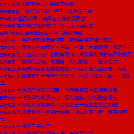
比加薪更重要，共贏契約書！
CEO上線
工作可以下放，責任不能完全下放
商場自慢塾
全民許願，讓黑客為你實現夢想
新物種Biz
股市暴跌就急賣？四招克服心理煎熬
費雪專欄
油氣雙漲凶手不只俄烏開戰
金融時報精選
一手打造花旗消金傳奇 管國霖傳空降北富銀
火線話題
一座廠出包就讓全台停電 台灣「大電廠病」怎麼治？
焦點新聞
別人在元宇宙，它剛做電商 寶雅轉太慢痛失百貨股王
產業風雲
「破掉的金磚」俄羅斯 為何撼動不了全球經濟
全球話題
鴻海赴印度做晶圓會成功？印度採礦大王曝聯手內幕
科技風雲
劉揚偉衝刺半導體千億營收 秘訣「往上、做小、電動
科技風雲
車」
大多頭行情五年起跳 車用電子潛力星挑股攻略
投資焦點
一封巴菲特的股東信 兩大趨勢、接班動態曝光
國際焦點
不忍毛小孩被嫌臭！除臭女王一個善念賣進20國
產業風雲
制裁俄棄權、買中國軍機 從油國變心看「後美國時
國際焦點
代」
中國苦日子來了
封面故事
小企業倒閉創紀錄，青年失業更不婚
封面故事