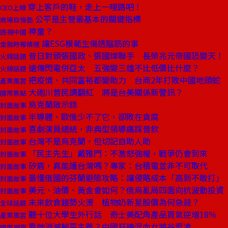
穿上客戶的鞋，走上一哩路吧！
CEO上線
公平是主管最基本的關鍵指標
商場自慢塾
神童？
透視中國
讓ESG模範生傷透腦筋的事
金融時報精選
昔日對頭張國政、張國煒聯手 長榮兆元帝國恐變天！
火線話題
遠傳閃電併亞太 五強變三雄不比低價比什麼？
火線話題
把疫情、共同富裕都變助力 台商2年打敗中國地頭蛇
產業風雲
大砲川普民調翻紅 將是台美關係新警訊？
國際焦點
烏克蘭啟示錄
封面故事
半導體、歐俄少不了它，卻敗在貪腐
封面故事
喜劇演員總統，非典型領導痛踩普欽
封面故事
台灣不是烏克蘭，但切記自助人助
封面故事
「民主先生」戴雅門：不激怒強權，戰爭仍會到來
封面故事
矽盾，真能護台灣嗎？專家：台積電並非不可取代
封面故事
最懂俄國的芬蘭避險攻略：讓侵略成本「高到不敢打」
封面故事
美元、油價、黃金會如何？俄烏亂局四面向抗波動投資
封面故事
未來飲食趨勢火燙 植物奶新星股價為何急殺？
全球話題
聽十位大學生外行話 奇士美配角產品買氣逆增18％
產業風雲
靠她消滅躺平主義？中國狂捧混血女將谷愛凌
國際視窗