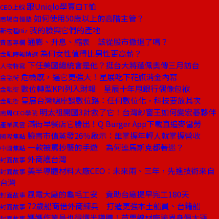
跟Uniqlo學賣白T恤
CEO上線
如何使用50歲以上的高階主管？
商場自慢塾
我的臉與它們的產地
新物種Biz
通膨、升息、縮表 該從股市撤退了嗎？
費雪專欄
為何女性值得比男性更高薪？
金融時報精選
下任美國總統會是他？挺台大將蓬佩奧傳三月訪台
人物特寫
危機感，逼它更強大！星展吃下花旗消金內幕
金融街
數位轉型KPI列入財報 星展十年甩銀行偶像包袱
金融街
星展台灣總座談數位路：任何數位化，科技要放其次
金融街
明太祖開國3計救了它！台灣紗窗王如何變宏碁夥伴
商周CEO學院
滿街早餐店它勝出！Q Burger App下載直追麥當勞
產業風雲
臉書市值蒸發26％啟示：誰掌握年輕人就掌握營收
國際焦點
一款被罵抄襲的手遊 為何連馬斯克都著迷？
中國焦點
外商護台灣
封面故事
美半導體材料大廠CEO：未來兩、三年，先進技術來自
封面故事
台灣
風電大廠的龜毛工安 竟助台廠提早完工180天
封面故事
72歲船商借外商練兵 打造更強本土船員、台籍船
封面故事
媽媽作業員也得懂半導體！苗栗線材廠跨界身價大漲
封面故事