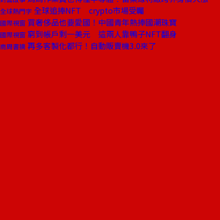
全球追捧NFT crypto市場受矚
全球熱門字
買奢侈品也要愛國！中國青年熱捧國潮珠寶
國際視窗
窮到帳戶剩一美元 這兩人靠鴨子NFT翻身
國際視窗
再多客製化都行！自動販賣機3.0來了
商周書摘