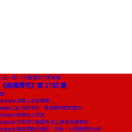
上一期
一次看懂NFT新商機
《商業周刊》第 1785 期
尋常人家菜頭粿
食刻場景
共好作為 見證錶界堅定盟約
時間的工藝
做客名人家宴
封面故事
作家掌勺無國界 座上賓皆為美食家
封面故事
雞尾酒教父開趴 茶葉、水果調酒添台味
封面故事