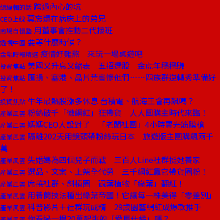
跨過內心的坑
總編輯的話
莫忘還在病床上的弟兄
CEO上線
用董事會推動二代接班
商場自慢塾
要等什麼時候？
透視中國
疫情好難熬 來玩一場桌遊吧
金融時報精選
美國又升息又縮表 五招選股 金虎年穩穩賺
投資焦點
匯損、塞港、晶片荒害慘他們……四族群逆轉秀準備好
投資焦點
了！
牛年最熱股漲多休息 台積電、航海王會再飆嗎？
投資焦點
粉絲破千「微網紅」狂帶貨 人人團購主時代來臨！
產業風雲
媽媽CEO人設對了 「老闆社團」4小時賣光筋膜槍
產業風雲
隔離202天用鏡頭帶粉絲玩日本 旅遊版主團購飆兩千
產業風雲
萬
失婚媽為四個兒子而戰 三百人Line社群挺她養家
產業風雲
選品、文案、上架全代勞 三千網紅靠它帶貨圈粉！
產業風雲
席捲社群、斜槓圈 觀葉植物「綠葉」翻紅！
產業風雲
用養蘭技法種出綠葉帝國！它讓每一株美得「零差別」
產業風雲
科普影片＋社群玩成精 29歲園藝網紅成爆款推手
產業風雲
你看過一棵20萬起跳的「愛馬仕橘」嗎？
產業風雲