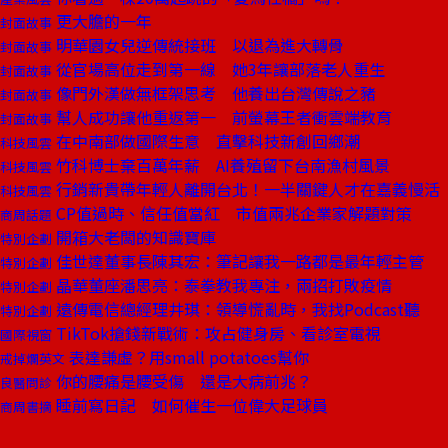
更大膽的一年
封面故事
明華園女兒逆傳統接班 以退為進大轉骨
封面故事
從官場高位走到第一線 她3年讓部落老人重生
封面故事
像門外漢做無框架思考 他養出台灣傳說之豬
封面故事
幫人成功讓他重返第一 前螢幕王者衝雲端教育
封面故事
在中南部做國際生意 直擊科技新創回鄉潮
科技風雲
竹科博士棄百萬年薪 AI養殖留下台南漁村風景
科技風雲
行銷新貴帶年輕人離開台北！一半關鍵人才在嘉義慢活
科技風雲
CP值過時、信任值當紅 市值兩兆企業家解題對策
商周話題
開箱大老闆的知識寶庫
特別企劃
佳世達董事長陳其宏：筆記讓我一路都是最年輕主管
特別企劃
晶華董座潘思亮：泰拳教我專注，兩招打敗疫情
特別企劃
遠傳電信總經理井琪：領導慌亂時，我找Podcast聽
特別企劃
TikTok搶錢新戰術：攻占健身房、看診室電視
國際視窗
表達謙虛？用small potatoes幫你
戒掉爛英文
你的腰痛是腰受傷 還是大病前兆？
良醫問診
睡前寫日記 如何催生一位偉大足球員
商周書摘